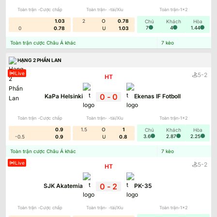
giả
Toàn trận -Cược chấp
Toàn trận- -tài/Xỉu
Toàn trận-1x2
1.03
2
O
0.78
Chủ
Khách
Hòa
7
4
1.44
0
0.78
U
1.03
Đồng thời, chúng tôi còn cung cấp bảng tỷ lệ kèo
Toàn trận cược Châu Á khác
7
kèo
cập nhật theo thời gian thật với đa dạng các tỷ lệ
cá cược khác nhau. Những bài viết phân tích
HẠNG 2 PHẦN LAN
chuyên sâu trước và sau trận đấu đều sẽ cập nhật
đầy đủ. Các kinh nghiệm, mẹo cá cược cũng được
Live
-
5
2
HT
chia sẻ chi tiết, để người chơi mới tìm kiếm và học
hỏi.
0
-
0
KaPa Helsinki
Ekenas IF Fotboll
Có thể nói, website không chỉ là chuyên trang
thông thường mà còn là nơi tập hợp tin tức thể
Toàn trận -Cược chấp
Toàn trận- -tài/Xỉu
Toàn trận-1x2
thao – cá cược toàn diện. Sự kết hợp của dữ liệu
0.9
1.5
O
1
Chủ
Khách
Hòa
3.6
2.87
2.25
chính xác, tin thức nhanh chóng cùng kiến thức
-0.5
0.9
U
0.8
hữu ích khiến trang web là điểm đến của nhiều độc
Toàn trận cược Châu Á khác
7
kèo
giả. Không cần phải tra cứu nhiều trang khác nhau,
Live
-
5
2
chỉ cần truy cập nền tảng là bạn đã nắm bắt mọi
HT
chuyển động của làng túc cầu.
0
-
2
SJK Akatemia
PK-35
Những thông tin quan trọng có thể
khám phá ở Kèo Nhà Cái
Toàn trận -Cược chấp
Toàn trận- -tài/Xỉu
Toàn trận-1x2