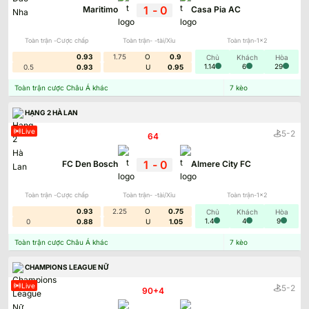
1
-
0
Maritimo
Casa Pia AC
Toàn trận -Cược chấp
Toàn trận- -tài/Xỉu
Toàn trận-1x2
0.93
1.75
O
0.9
Chủ
Khách
Hòa
1.14
6
29
0.5
0.93
U
0.95
Toàn trận cược Châu Á khác
7
kèo
HẠNG 2 HÀ LAN
Live
-
5
2
64
'
1
-
0
FC Den Bosch
Almere City FC
Toàn trận -Cược chấp
Toàn trận- -tài/Xỉu
Toàn trận-1x2
0.93
2.25
O
0.75
Chủ
Khách
Hòa
1.4
4
9
0
0.88
U
1.05
Toàn trận cược Châu Á khác
7
kèo
CHAMPIONS LEAGUE NỮ
Live
-
5
2
90+4
'