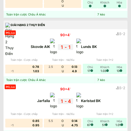
O
Chủ
Khách
Hòa
U
Toàn trận cược Châu Á khác
7
kèo
GIẢI HẠNG 2 THỤY ĐIỂN
Live
-
5
2
90+4
'
Lịch thi đấu tại Kèo Nhà Cái đa dạng và toàn diện
1
-
1
Skovde AIK
Lunds BK
Bên cạnh đó, lịch thi đấu của những giải đấu hấp
dẫn thuộc cấp độ đội tuyển cũng không bị bỏ sót.
Toàn trận -Cược chấp
Toàn trận- -tài/Xỉu
Toàn trận-1x2
Người đọc dễ dàng tìm hiểu lịch ra sân của các đội
0.78
2.5
O
0.13
Chủ
Khách
Hòa
bóng ở World Cup, Euro hay Copa America ngay từ
17
1.03
13
-1
1.03
U
4.9
khi được BTC công bố. Điều này giúp bạn chủ động
hơn trong việc sắp xếp để có thể có thời gian rảnh
Toàn trận cược Châu Á khác
7
kèo
và theo dõi trực tiếp các trận đấu hấp dẫn.
Live
-
5
2
90+4
'
Kết quả trận đấu
1
-
4
Jarfalla
Karlstad BK
Chuyên mục Kết quả trận đấu được
Kèo Nhà Cái
xây dựng nhằm mang đến cái nhìn nhanh chóng,
Toàn trận -Cược chấp
Toàn trận- -tài/Xỉu
Toàn trận-1x2
chuẩn xác và đầy đủ cho bạn đọc. Tại đây, mỗi khi
trọng tài thổi còi kết thúc trận đấu, tất cả các dữ
0.85
5.5
O
0.14
Chủ
Khách
Hòa
67
51
1.01
-1
0.95
U
4.75
liệu liên quan đến trận đấu sẽ cập nhật đầy đủ. Bao