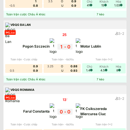
Hệ sinh thái của trang web đang cực kỳ đa dạng khi
1
3.5
O
0.9
Chủ
Khách
Hòa
41
15
1.03
cung cấp bài viết thuộc nhiều thể loại khác nhau.
-0.5
0.8
U
0.9
Người đọc dễ dàng tiếp cận dữ liệu về tỷ lệ kèo, tin
Toàn trận cược Châu Á khác
7
kèo
tức trận đấu, kinh nghiệm cá cược, đánh giá tỷ lệ
cược hay nhà cái uy tín… Nhờ đó, bạn không chỉ
VĐQG BA LAN
xem bóng đá đơn thuần mà còn biết được những
Live
-
5
2
25
'
câu chuyện bên lề, đánh giá chuyên gia cùng nhiều
thông tin hấp dẫn khác về làng túc cầu.
1
-
0
Pogon Szczecin
Motor Lublin
Tin tức bóng đá hấp dẫn
Khi truy cập
Kèo Nhà Cái
, chúng tôi mang đến cho
Toàn trận -Cược chấp
Toàn trận- -tài/Xỉu
Toàn trận-1x2
độc giả kho tin thức thể thao được cập nhật nóng
0.9
3.25
O
0.88
Chủ
Khách
Hòa
hổi mỗi ngày. Mọi diễn biến đáng chú ý ở Ngoại
1.4
4.5
8
0.5
0.9
U
0.93
hạng Anh, Cúp C1, Serie A, La Liga hay các giải đấu
Toàn trận cược Châu Á khác
7
kèo
lớn đều cập nhật nhanh chóng. Thông tin về thị
trường chuyển nhượng, đời sống cầu thủ hay về
VĐQG ROMANIA
các nàng WAGs xinh đẹp cũng không bị bỏ sót.
Live
-
5
2
13
'
FK Csikszereda
0
-
0
Farul Constanta
Miercurea Ciuc
Toàn trận -Cược chấp
Toàn trận- -tài/Xỉu
Toàn trận-1x2