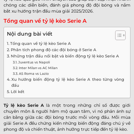
chóng các diễn biến, đánh giá phong độ đội bóng và nắm
bắt xu hướng trận đấu mùa giải 2025/2026.
Tổng quan về tỷ lệ kèo Serie A
Nội dung bài viết
Tổng quan về tỷ lệ kèo Serie A
Phân tích phong độ các đội bóng ở Serie A
Những trận đấu nổi bật và biến động tỷ lệ kèo Serie A
Juventus vs Napoli
Inter Milan vs AC Milan
AS Roma vs Lazio
Xu hướng biến động tỷ lệ kèo Serie A theo từng vòng
đấu
Lời kết
Tỷ lệ kèo Serie A
là một trong những chỉ số được giới
chuyên môn & người hâm mộ quan tâm, vì nó phản ánh sự
cân bằng giữa các đội bóng trước mỗi vòng đấu. Mỗi mùa
giải Serie A đều chứng kiến những biến động đáng chú ý về
phong độ và chiến thuật, ảnh hưởng trực tiếp đến tỷ lệ kèo.