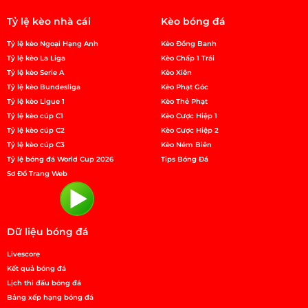
Tỷ lệ kèo nhà cái
Kèo bóng đá
Tỷ lệ kèo Ngoại Hạng Anh
Kèo Đồng Banh
Tỷ lệ kèo La Liga
Kèo Chấp 1 Trái
Tỷ lệ kèo Serie A
Kèo Xiên
Tỷ lệ kèo Bundesliga
Kèo Phạt Góc
Tỷ lệ kèo Ligue 1
Kèo Thẻ Phạt
Tỷ lệ kèo cúp C1
Kèo Cược Hiệp 1
Tỷ lệ kèo cúp C2
Kèo Cược Hiệp 2
Tỷ lệ kèo cúp C3
Kèo Ném Biên
Tỷ lệ bóng đá World Cup 2026
Tips Bóng Đá
Sơ Đồ Trang Web
Dữ liệu bóng đá
Livescore
Kết quả bóng đá
Lịch thi đấu bóng đá
Bảng xếp hạng bóng đá