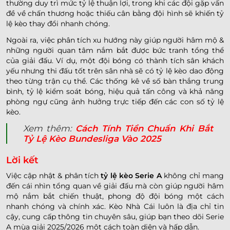
thường duy trì mức tỷ lệ thuận lợi, trong khi các đội gặp vấn
đề về chấn thương hoặc thiếu cân bằng đội hình sẽ khiến tỷ
lệ kèo thay đổi nhanh chóng.
Ngoài ra, việc phân tích xu hướng này giúp người hâm mộ &
những người quan tâm nắm bắt được bức tranh tổng thể
của giải đấu. Ví dụ, một đội bóng có thành tích sân khách
yếu nhưng thi đấu tốt trên sân nhà sẽ có tỷ lệ kèo dao động
theo từng trận cụ thể. Các thống kê về số bàn thắng trung
bình, tỷ lệ kiểm soát bóng, hiệu quả tấn công và khả năng
phòng ngự cũng ảnh hưởng trực tiếp đến các con số tỷ lệ
kèo.
Xem thêm:
Cách Tính Tiền Chuẩn Khi Bắt
Tỷ Lệ Kèo Bundesliga Vào 2025
Lời kết
Việc cập nhật & phân tích
tỷ lệ kèo Serie A
không chỉ mang
đến cái nhìn tổng quan về giải đấu mà còn giúp người hâm
mộ nắm bắt chiến thuật, phong độ đội bóng một cách
nhanh chóng và chính xác. Kèo Nhà Cái luôn là địa chỉ tin
cậy, cung cấp thông tin chuyên sâu, giúp bạn theo dõi Serie
A mùa giải 2025/2026 một cách toàn diện và hấp dẫn.