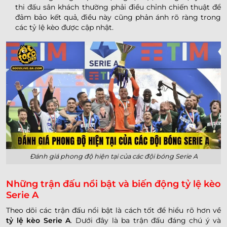
thi đấu sân khách thường phải điều chỉnh chiến thuật để
đảm bảo kết quả, điều này cũng phản ánh rõ ràng trong
các tỷ lệ kèo được cập nhật.
Đánh giá phong độ hiện tại của các đội bóng Serie A
Những trận đấu nổi bật và biến động tỷ lệ kèo
Serie A
Theo dõi các trận đấu nổi bật là cách tốt để hiểu rõ hơn về
tỷ lệ kèo Serie A
. Dưới đây là ba trận đấu đáng chú ý và