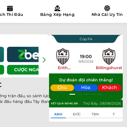
ịch Thi Đấu
Bảng Xếp Hạng
Nhà Cái Uy Tín
Cúp FA
19:00
9/8/2026
Erith
Billingshurst
Belvedere
Dự đoán đội chiến thắng!
C
Chủ
Hòa
Khách
ng trận đấu, so sánh lực
iải đấu hàng đầu Tây Ban
Thứ Bảy, 08/08/2026
KẾT QUẢ BÓNG ĐÁ
ANH
ĐỨC
TBN
Ý