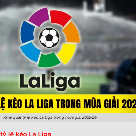
Khái quát tỷ lệ kèo La Liga trong mùa giải 2025/26
ỷ lệ kèo La Liga