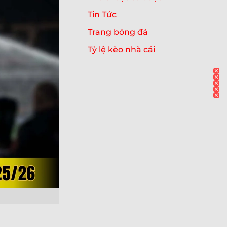
Tin Tức
Trang bóng đá
Tỷ lệ kèo nhà cái