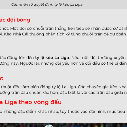
Các nhân tố quyết định tỷ lệ kèo La Liga
ác đội bóng
hốt. Một đội có chuỗi trận thắng liên tiếp sẽ nhận được sự đánh
ợi. Kèo Nhà Cái thường phân tích kỹ từng chuỗi trận để dự đoán
 tác động lớn đến
tỷ lệ kèo La Liga
. Nếu một đội thường xuyên 
hướng này. Ngược lại, những đội yếu hơn về đối đầu có thể bị đá
ật
 thuật đều làm biến động tỷ lệ La Liga. Các chuyên gia Kèo Nhà
ướng trận đấu chuẩn xác hơn, đặc biệt là với các trận đấu giữa 
 La Liga theo vòng đấu
 những đặc điểm khác nhau, tùy thuộc vào đội hình, mục tiêu v