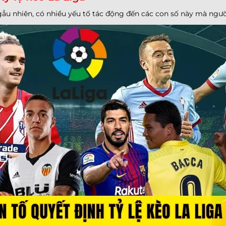
ngẫu nhiên, có nhiều yếu tố tác động đến các con số này mà ng