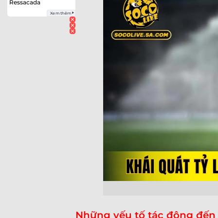
Ressacada
Xem thêm
Những yếu tố tác động đến t