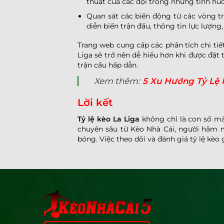
thuật của các đội trong những tình hu
Quan sát các biến động từ các vòng tr
diễn biến trận đấu, thông tin lực lượng,
Trang web cung cấp các phân tích chi ti
Liga sẽ trở nên dễ hiểu hơn khi được đặt
trận cầu hấp dẫn.
Xem thêm:
5 Xu Hướng Tỷ Lệ K
Lời kết
Tỷ lệ kèo La Liga
không chỉ là con số mà
chuyên sâu từ Kèo Nhà Cái, người hâm mộ
bóng. Việc theo dõi và đánh giá tỷ lệ kèo