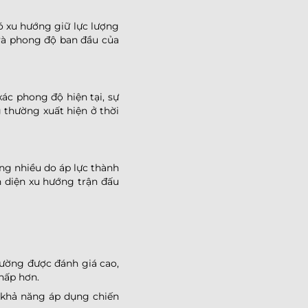
ó xu hướng giữ lực lượng
 và phong độ ban đầu của
ác phong độ hiện tại, sự
 thường xuất hiện ở thời
ộng nhiều do áp lực thành
n diện xu hướng trận đấu
hường được đánh giá cao,
thấp hơn.
à khả năng áp dụng chiến