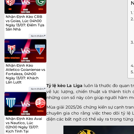
N
Nhận Định Kèo CRB
vs Goias, Lúc 04h00
Ngày 13/07: Điểm Tựa
Sân Nhà
Xem thêm
Nhận Định Kèo
Atletico Goianiense vs
Fortaleza, 04h00
Ngày 13/07: Khách
Lấn Lướt
Tỷ lệ kèo La Liga
luôn là thước đo quan 
Xem thêm
về lực lượng, chiến thuật và thành tích
những con số này còn giúp người hâm mộ
Mùa giải 2025/26 chứng kiến sự cạnh tranh
chuyên gia cho rằng việc theo dõi tỷ lệ
diện các bất ngờ có thể xảy ra trong từng
Nhận Định Kèo Avai
vs Nautico, Lúc
02h00 Ngày 13/07:
Kịch Tính Tại