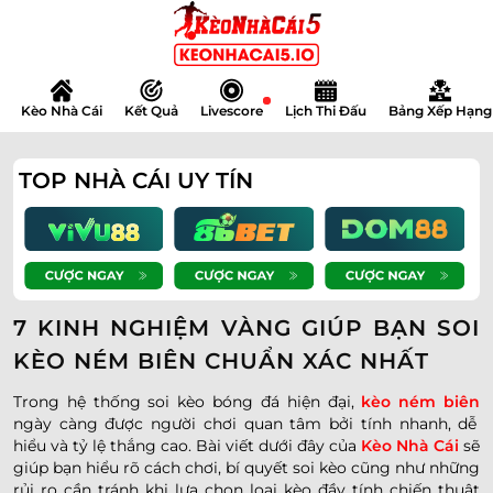
Bỏ
qua
nội
dung
Kèo Nhà Cái
Kết Quả
Lịch Thi Đấu
Bảng Xếp Hạng
Livescore
TOP NHÀ CÁI UY TÍN
7 KINH NGHIỆM VÀNG GIÚP BẠN SOI
KÈO NÉM BIÊN CHUẨN XÁC NHẤT
Trong hệ thống soi kèo bóng đá hiện đại,
kèo ném biên
ngày càng được người chơi quan tâm bởi tính nhanh, dễ
hiểu và tỷ lệ thắng cao. Bài viết dưới đây của
Kèo Nhà Cái
sẽ
giúp bạn hiểu rõ cách chơi, bí quyết soi kèo cũng như những
rủi ro cần tránh khi lựa chọn loại kèo đầy tính chiến thuật