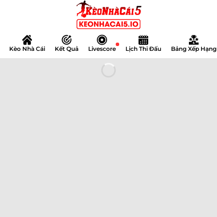
Bỏ
qua
nội
dung
Kèo Nhà Cái
Kết Quả
Lịch Thi Đấu
Bảng Xếp Hạng
Livescore