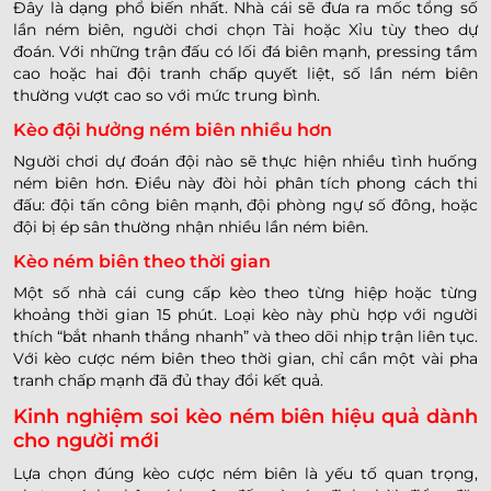
Đây là dạng phổ biến nhất. Nhà cái sẽ đưa ra mốc tổng số
lần ném biên, người chơi chọn Tài hoặc Xỉu tùy theo dự
đoán. Với những trận đấu có lối đá biên mạnh, pressing tầm
cao hoặc hai đội tranh chấp quyết liệt, số lần ném biên
thường vượt cao so với mức trung bình.
Kèo đội hưởng ném biên nhiều hơn
Người chơi dự đoán đội nào sẽ thực hiện nhiều tình huống
ném biên hơn. Điều này đòi hỏi phân tích phong cách thi
đấu: đội tấn công biên mạnh, đội phòng ngự số đông, hoặc
đội bị ép sân thường nhận nhiều lần ném biên.
Kèo ném biên theo thời gian
Một số nhà cái cung cấp kèo theo từng hiệp hoặc từng
khoảng thời gian 15 phút. Loại kèo này phù hợp với người
thích “bắt nhanh thắng nhanh” và theo dõi nhịp trận liên tục.
Với kèo cược ném biên theo thời gian, chỉ cần một vài pha
tranh chấp mạnh đã đủ thay đổi kết quả.
Kinh nghiệm soi kèo ném biên hiệu quả dành
cho người mới
Lựa chọn đúng kèo cược ném biên là yếu tố quan trọng,