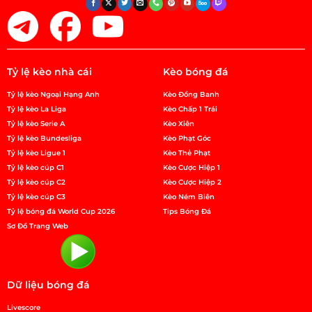
Tỷ lệ kèo nhà cái
Kèo bóng đá
Tỷ lệ kèo Ngoại Hạng Anh
Kèo Đồng Banh
Tỷ lệ kèo La Liga
Kèo Chấp 1 Trái
Tỷ lệ kèo Serie A
Kèo Xiên
Tỷ lệ kèo Bundesliga
Kèo Phạt Góc
Tỷ lệ kèo Ligue 1
Kèo Thẻ Phạt
Tỷ lệ kèo cúp C1
Kèo Cược Hiệp 1
Tỷ lệ kèo cúp C2
Kèo Cược Hiệp 2
Tỷ lệ kèo cúp C3
Kèo Ném Biên
Tỷ lệ bóng đá World Cup 2026
Tips Bóng Đá
Sơ Đồ Trang Web
Dữ liệu bóng đá
Livescore