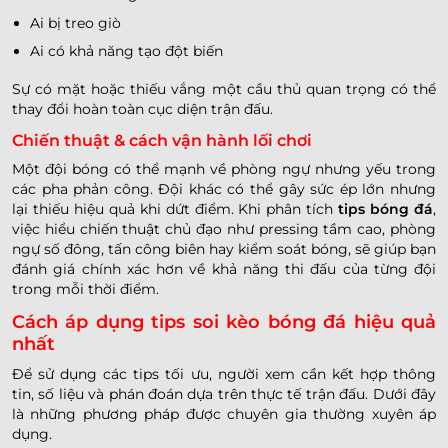
Ai bị treo giò
Ai có khả năng tạo đột biến
Sự có mặt hoặc thiếu vắng một cầu thủ quan trọng có thể
thay đổi hoàn toàn cục diện trận đấu.
Chiến thuật & cách vận hành lối chơi
Một đội bóng có thể mạnh về phòng ngự nhưng yếu trong
các pha phản công. Đội khác có thể gây sức ép lớn nhưng
lại thiếu hiệu quả khi dứt điểm. Khi phân tích
tips bóng đá
,
việc hiểu chiến thuật chủ đạo như pressing tầm cao, phòng
ngự số đông, tấn công biên hay kiểm soát bóng, sẽ giúp bạn
đánh giá chính xác hơn về khả năng thi đấu của từng đội
trong mỗi thời điểm.
Cách áp dụng tips soi kèo bóng đá hiệu quả
nhất
Để sử dụng các tips tối ưu, người xem cần kết hợp thông
tin, số liệu và phán đoán dựa trên thực tế trận đấu. Dưới đây
là những phương pháp được chuyên gia thường xuyên áp
dụng.