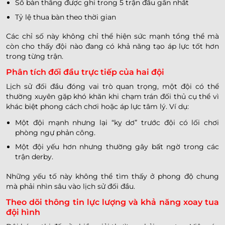
Số bàn thắng được ghi trong 5 trận đấu gần nhất
Tỷ lệ thua bàn theo thời gian
Các chỉ số này không chỉ thể hiện sức mạnh tổng thể mà
còn cho thấy đội nào đang có khả năng tạo áp lực tốt hơn
trong từng trận.
Phân tích đối đầu trực tiếp của hai đội
Lịch sử đối đầu đóng vai trò quan trọng, một đội có thể
thường xuyên gặp khó khăn khi chạm trán đối thủ cụ thể vì
khác biệt phong cách chơi hoặc áp lực tâm lý. Ví dụ:
Một đội mạnh nhưng lại “kỵ dơ” trước đội có lối chơi
phòng ngự phản công.
Một đội yếu hơn nhưng thường gây bất ngờ trong các
trận derby.
Những yếu tố này không thể tìm thấy ở phong độ chung
mà phải nhìn sâu vào lịch sử đối đầu.
Theo dõi thông tin lực lượng và khả năng xoay tua
đội hình