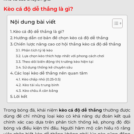
Kèo cá độ dễ thắng là gì?
Nội dung bài viết
Kèo cá độ dễ thắng là gì?
Hướng dẫn cơ bản để chọn kèo cá độ dễ thắng
Chiến lược nâng cao cơ hội thắng kèo cá độ dễ thắng
Phân tích tỷ lệ kèo
Lựa chọn kèo thích hợp nhất với phong cách chơi
Theo dõi biến động thị trường kèo hiện tại
Sử dụng thống kê chuyên sâu
Các loại kèo dễ thắng nên quan tâm
Kèo chấp nhỏ (0.25-0.5)
Kèo tài xỉu trung bình
Kèo châu Á cân bằng
Lời kết
Trong bóng đá, khái niệm
kèo cá độ dễ thắng
thường được
dùng để chỉ những loại kèo có khả năng dự đoán kết quả
chính xác cao dựa trên phân tích thống kê, phong độ đội
bóng và điều kiện thi đấu. Người hâm mộ cần hiểu rõ rằng