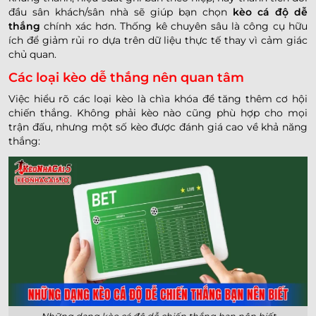
đầu sân khách/sân nhà sẽ giúp bạn chọn
kèo cá độ dễ
thắng
chính xác hơn. Thống kê chuyên sâu là công cụ hữu
ích để giảm rủi ro dựa trên dữ liệu thực tế thay vì cảm giác
chủ quan.
Các loại kèo dễ thắng nên quan tâm
Việc hiểu rõ các loại kèo là chìa khóa để tăng thêm cơ hội
chiến thắng. Không phải kèo nào cũng phù hợp cho mọi
trận đấu, nhưng một số kèo được đánh giá cao về khả năng
thắng: