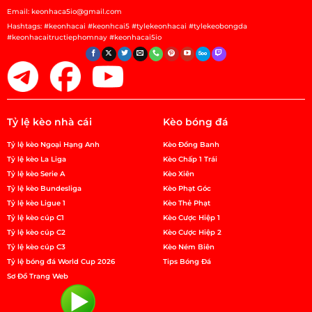
Email:
keonhaca5io@gmail.com
Hashtags: #keonhacai #keonhcai5 #tylekeonhacai #tylekeobongda
#keonhacaitructiephomnay #keonhacai5io
Tỷ lệ kèo nhà cái
Kèo bóng đá
Tỷ lệ kèo Ngoại Hạng Anh
Kèo Đồng Banh
Tỷ lệ kèo La Liga
Kèo Chấp 1 Trái
Tỷ lệ kèo Serie A
Kèo Xiên
Tỷ lệ kèo Bundesliga
Kèo Phạt Góc
Tỷ lệ kèo Ligue 1
Kèo Thẻ Phạt
Tỷ lệ kèo cúp C1
Kèo Cược Hiệp 1
Tỷ lệ kèo cúp C2
Kèo Cược Hiệp 2
Tỷ lệ kèo cúp C3
Kèo Ném Biên
Tỷ lệ bóng đá World Cup 2026
Tips Bóng Đá
Sơ Đồ Trang Web