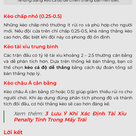
Những dạng kèo cá độ dễ chiến thắng bạn nên biết
Kèo chấp nhỏ (0.25-0.5)
Những kèo chấp nhỏ thường ít rủi ro và phù hợp cho người
mới. Nếu đội cửa trên chỉ chấp 0.25-0.5, khả năng thắng kèo
cao hơn, đặc biệt khi đội này có phong độ ổn định.
Kèo tài xỉu trung bình
Các trận đấu có tỷ lệ tài xỉu khoảng 2 – 2.5 thường cân bằng
và dễ phân tích hơn. Dựa trên thống kê bàn thắng, bạn có
thể chọn
kèo cá độ dễ thắng
bằng cách dự đoán tổng số
bàn thắng hợp lý.
Kèo châu Á cân bằng
Kèo châu Á cân bằng (0 hoặc 0.5) giúp giảm thiểu rủi ro cho
người chơi. Khi áp dụng đúng phân tích phong độ và thành
tích đối đầu, cơ hội thắng kèo sẽ cao hơn đáng kể.
Xem thêm:
3 Lưu Ý Khi Xác Định Tài Xỉu
Penalty Tính Trong Mấy Trái
Lời kết