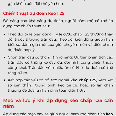
gặp khó trước đối thủ yếu hơn.
Chiến thuật dự đoán kèo 1.25
Để nâng cao khả năng dự đoán, người hâm mộ có thể áp
dụng các chiến thuật sau:
Theo dõi tỷ lệ biến động: Tỷ lệ cược chấp 1.25 thường thay
đổi trước & trong trận đấu. Theo dõi biến động giúp nhận
biết sự đánh giá mới của giới chuyên môn và điều chỉnh
dự đoán hợp lý.
Chọn trận đấu có thông tin rõ ràng: Ưu tiên phân tích các
trận đấu có thống kê đầy đủ, đội hình cùng chiến thuật
công khai. Trận đấu với nhiều ẩn số khó dự đoán có thể
tăng rủi ro.
Kết hợp các yếu tố bổ trợ: Ngoài
kèo chấp 1.25
, xem xét
số bàn thắng trung bình, kèo tài xỉu hoặc số lần chấn
thương để đưa ra nhận định toàn diện hơn.
Mẹo và lưu ý khi áp dụng kèo chấp 1.25 cần
nắm
Áp dụng các mẹo này sẽ giúp người hâm mộ phân tích
kèo