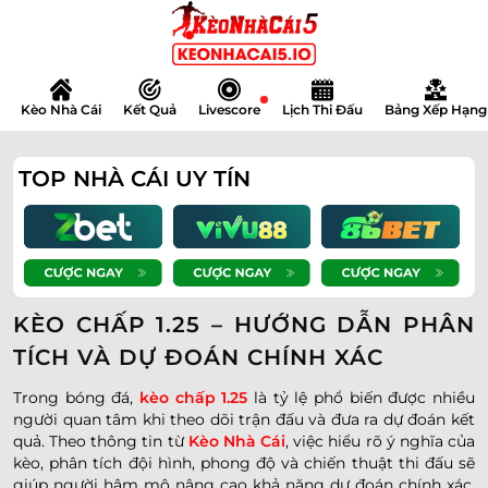
Bỏ
qua
nội
dung
Kèo Nhà Cái
Kết Quả
Lịch Thi Đấu
Bảng Xếp Hạng
Livescore
TOP NHÀ CÁI UY TÍN
KÈO CHẤP 1.25 – HƯỚNG DẪN PHÂN
TÍCH VÀ DỰ ĐOÁN CHÍNH XÁC
Trong bóng đá,
kèo chấp 1.25
là tỷ lệ phổ biến được nhiều
người quan tâm khi theo dõi trận đấu và đưa ra dự đoán kết
quả. Theo thông tin từ
Kèo Nhà Cái
, việc hiểu rõ ý nghĩa của
kèo, phân tích đội hình, phong độ và chiến thuật thi đấu sẽ
giúp người hâm mộ nâng cao khả năng dự đoán chính xác.