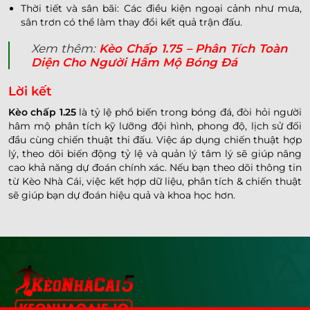
Thời tiết và sân bãi: Các điều kiện ngoại cảnh như mưa,
sân trơn có thể làm thay đổi kết quả trận đấu.
Xem thêm:
Kèo Chấp 1.75 – Phân Tích Toàn
Diện Cho Người Hâm Mộ Bóng Đá
Lời kết
Kèo chấp 1.25
là tỷ lệ phổ biến trong bóng đá, đòi hỏi người
hâm mộ phân tích kỹ lưỡng đội hình, phong độ, lịch sử đối
đầu cùng chiến thuật thi đấu. Việc áp dụng chiến thuật hợp
lý, theo dõi biến động tỷ lệ và quản lý tâm lý sẽ giúp nâng
cao khả năng dự đoán chính xác. Nếu bạn theo dõi thông tin
từ Kèo Nhà Cái, việc kết hợp dữ liệu, phân tích & chiến thuật
sẽ giúp bạn dự đoán hiệu quả và khoa học hơn.