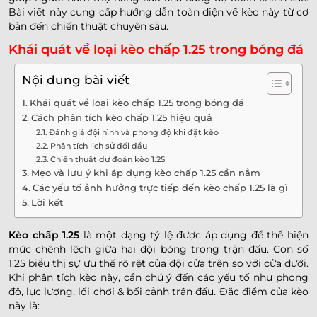
Bài viết này cung cấp hướng dẫn toàn diện về kèo này từ cơ
bản đến chiến thuật chuyên sâu.
Khái quát về loại kèo chấp 1.25 trong bóng đá
Nội dung bài viết
Khái quát về loại kèo chấp 1.25 trong bóng đá
Cách phân tích kèo chấp 1.25 hiệu quả
Đánh giá đội hình và phong độ khi đặt kèo
Phân tích lịch sử đối đầu
Chiến thuật dự đoán kèo 1.25
Mẹo và lưu ý khi áp dụng kèo chấp 1.25 cần nắm
Các yếu tố ảnh hưởng trực tiếp đến kèo chấp 1.25 là gì
Lời kết
Kèo chấp 1.25
là một dạng tỷ lệ được áp dụng để thể hiện
mức chênh lệch giữa hai đội bóng trong trận đấu. Con số
1.25 biểu thị sự ưu thế rõ rệt của đội cửa trên so với cửa dưới.
Khi phân tích kèo này, cần chú ý đến các yếu tố như phong
độ, lực lượng, lối chơi & bối cảnh trận đấu. Đặc điểm của kèo
này là: