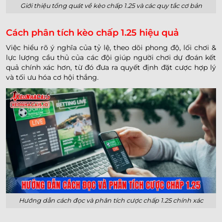
Giới thiệu tổng quát về kèo chấp 1.25 và các quy tắc cơ bản
Cách phân tích kèo chấp 1.25 hiệu quả
Việc hiểu rõ ý nghĩa của tỷ lệ, theo dõi phong độ, lối chơi &
lực lượng cầu thủ của các đội giúp người chơi dự đoán kết
quả chính xác hơn, từ đó đưa ra quyết định đặt cược hợp lý
và tối ưu hóa cơ hội thắng.
Hướng dẫn cách đọc và phân tích cược chấp 1.25 chính xác