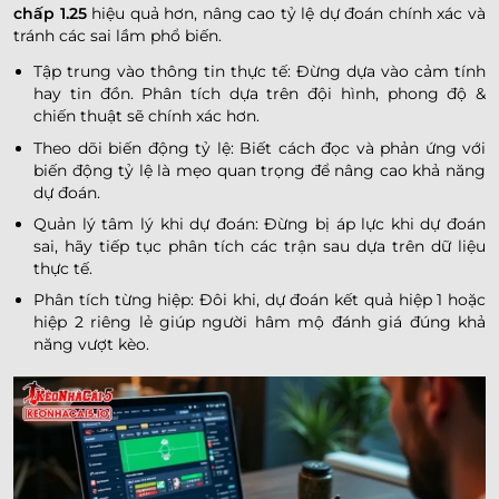
chấp 1.25
hiệu quả hơn, nâng cao tỷ lệ dự đoán chính xác và
tránh các sai lầm phổ biến.
Tập trung vào thông tin thực tế: Đừng dựa vào cảm tính
hay tin đồn. Phân tích dựa trên đội hình, phong độ &
chiến thuật sẽ chính xác hơn.
Theo dõi biến động tỷ lệ: Biết cách đọc và phản ứng với
biến động tỷ lệ là mẹo quan trọng để nâng cao khả năng
dự đoán.
Quản lý tâm lý khi dự đoán: Đừng bị áp lực khi dự đoán
sai, hãy tiếp tục phân tích các trận sau dựa trên dữ liệu
thực tế.
Phân tích từng hiệp: Đôi khi, dự đoán kết quả hiệp 1 hoặc
hiệp 2 riêng lẻ giúp người hâm mộ đánh giá đúng khả
năng vượt kèo.