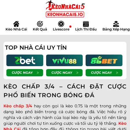
Bỏ
qua
nội
dung
Kèo Nhà Cái
Kết Quả
Lịch Thi Đấu
Bảng Xếp Hạng
Livescore
TOP NHÀ CÁI UY TÍN
KÈO CHẤP 3/4 – CÁCH ĐẶT CƯỢC
PHỔ BIẾN TRONG BÓNG ĐÁ
Kèo chấp 3/4
hay còn gọi là kèo 0.75 là một trong những
dạng kèo phổ biến trong cá cược bóng đá. Việc hiểu rõ ý
nghĩa và cách vận hành của loại kèo này là yếu tố nền tảng
giúp người chơi tự tin xuống cược và tối ưu tỷ lệ thắng.
Kèo
Nhà Cái
đã tổng hợp đầy đủ thông tin trong bài viết dưới