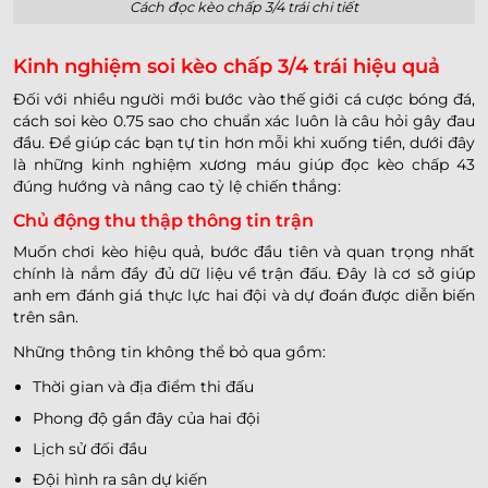
Cách đọc kèo chấp 3/4 trái chi tiết
Kinh nghiệm soi kèo chấp 3/4 trái hiệu quả
Đối với nhiều người mới bước vào thế giới cá cược bóng đá,
cách soi kèo 0.75 sao cho chuẩn xác luôn là câu hỏi gây đau
đầu. Để giúp các bạn tự tin hơn mỗi khi xuống tiền, dưới đây
là những kinh nghiệm xương máu giúp đọc kèo chấp 43
đúng hướng và nâng cao tỷ lệ chiến thắng:
Chủ động thu thập thông tin trận
Muốn chơi kèo hiệu quả, bước đầu tiên và quan trọng nhất
chính là nắm đầy đủ dữ liệu về trận đấu. Đây là cơ sở giúp
anh em đánh giá thực lực hai đội và dự đoán được diễn biến
trên sân.
Những thông tin không thể bỏ qua gồm:
Thời gian và địa điểm thi đấu
Phong độ gần đây của hai đội
Lịch sử đối đầu
Đội hình ra sân dự kiến