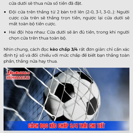
cửa dưới sẽ thua nửa số tiền đã đặt.
Đội cửa trên thắng từ 2 bàn trở lên (2-0, 3-1, 3-0…): Người
cược cửa trên sẽ thắng trọn tiền, ngược lại cửa dưới sẽ
mất toàn bộ tiền cược.
Hai đội hòa nhau: Cửa dưới sẽ ăn đủ tiền, trong khi người
chọn cửa trên thua toàn bộ.
Nhìn chung, cách đọc
kèo chấp 3/4
rất đơn giản: chỉ cần xác
định tỷ số và đối chiếu với mức chấp để biết bạn thắng toàn
phần, thắng nửa hay thua.