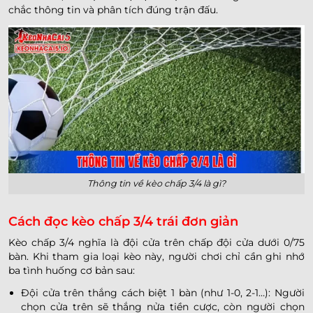
chắc thông tin và phân tích đúng trận đấu.
Thông tin về kèo chấp 3/4 là gì?
Cách đọc kèo chấp 3/4 trái đơn giản
Kèo chấp 3/4 nghĩa là đội cửa trên chấp đội cửa dưới 0/75
bàn. Khi tham gia loại kèo này, người chơi chỉ cần ghi nhớ
ba tình huống cơ bản sau:
Đội cửa trên thắng cách biệt 1 bàn (như 1-0, 2-1…): Người
chọn cửa trên sẽ thắng nửa tiền cược, còn người chọn