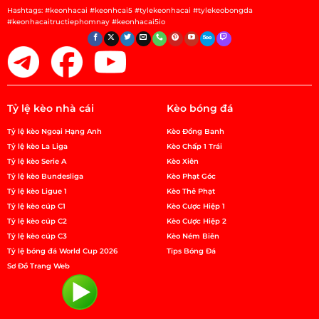
Hashtags: #keonhacai #keonhcai5 #tylekeonhacai #tylekeobongda
#keonhacaitructiephomnay #keonhacai5io
Tỷ lệ kèo nhà cái
Kèo bóng đá
Tỷ lệ kèo Ngoại Hạng Anh
Kèo Đồng Banh
Tỷ lệ kèo La Liga
Kèo Chấp 1 Trái
Tỷ lệ kèo Serie A
Kèo Xiên
Tỷ lệ kèo Bundesliga
Kèo Phạt Góc
Tỷ lệ kèo Ligue 1
Kèo Thẻ Phạt
Tỷ lệ kèo cúp C1
Kèo Cược Hiệp 1
Tỷ lệ kèo cúp C2
Kèo Cược Hiệp 2
Tỷ lệ kèo cúp C3
Kèo Ném Biên
Tỷ lệ bóng đá World Cup 2026
Tips Bóng Đá
Sơ Đồ Trang Web