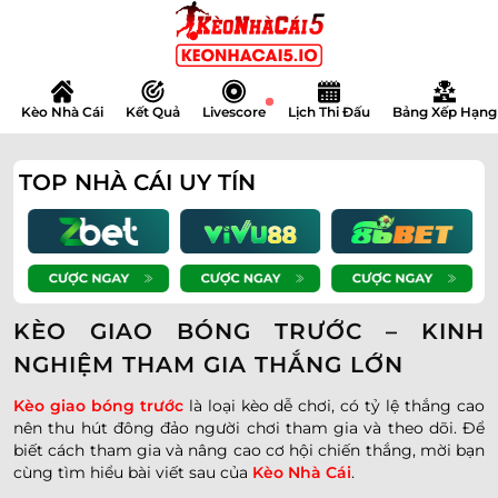
Bỏ
qua
nội
dung
Kèo Nhà Cái
Kết Quả
Lịch Thi Đấu
Bảng Xếp Hạng
Livescore
TOP NHÀ CÁI UY TÍN
KÈO GIAO BÓNG TRƯỚC – KINH
NGHIỆM THAM GIA THẮNG LỚN
Kèo giao bóng trước
là loại kèo dễ chơi, có tỷ lệ thắng cao
nên thu hút đông đảo người chơi tham gia và theo dõi. Để
biết cách tham gia và nâng cao cơ hội chiến thắng, mời bạn
cùng tìm hiểu bài viết sau của
Kèo Nhà Cái
.