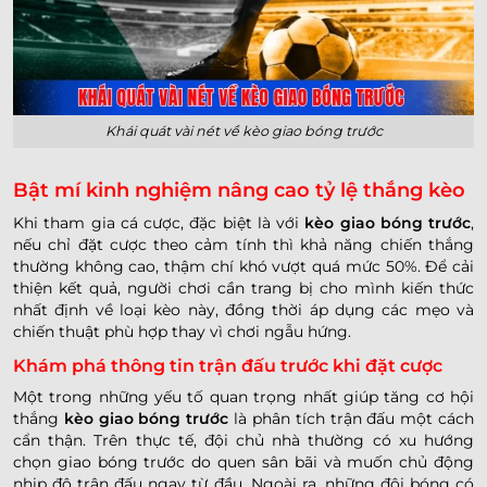
Khái quát vài nét về kèo giao bóng trước
Bật mí kinh nghiệm nâng cao tỷ lệ thắng kèo
Khi tham gia cá cược, đặc biệt là với
kèo giao bóng trước
,
nếu chỉ đặt cược theo cảm tính thì khả năng chiến thắng
thường không cao, thậm chí khó vượt quá mức 50%. Để cải
thiện kết quả, người chơi cần trang bị cho mình kiến thức
nhất định về loại kèo này, đồng thời áp dụng các mẹo và
chiến thuật phù hợp thay vì chơi ngẫu hứng.
Khám phá thông tin trận đấu trước khi đặt cược
Một trong những yếu tố quan trọng nhất giúp tăng cơ hội
thắng
kèo giao bóng trước
là phân tích trận đấu một cách
cẩn thận. Trên thực tế, đội chủ nhà thường có xu hướng
chọn giao bóng trước do quen sân bãi và muốn chủ động
nhịp độ trận đấu ngay từ đầu. Ngoài ra, những đội bóng có