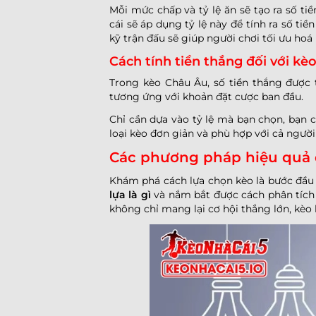
Mỗi mức chấp và tỷ lệ ăn sẽ tạo ra số ti
cái sẽ áp dụng tỷ lệ này để tính ra số ti
kỹ trận đấu sẽ giúp người chơi tối ưu hoá 
Cách tính tiền thắng đối với kè
Trong kèo Châu Âu, số tiền thắng được 
tương ứng với khoản đặt cược ban đầu.
Chỉ cần dựa vào tỷ lệ mà bạn chọn, bạn c
loại kèo đơn giản và phù hợp với cả người
Các phương pháp hiệu quả 
Khám phá cách lựa chọn kèo là bước đầu 
lựa là gì
và nắm bắt được cách phân tích 
không chỉ mang lại cơ hội thắng lớn, kèo 