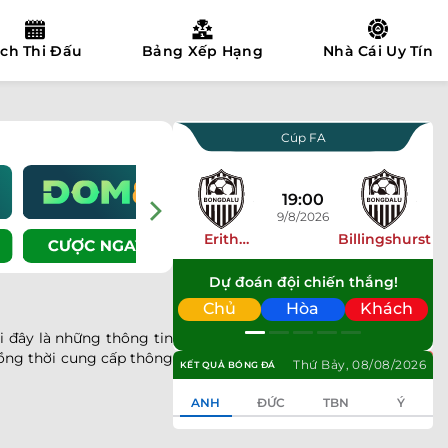
ịch Thi Đấu
Bảng Xếp Hạng
Nhà Cái Uy Tín
Cúp FA
19:00
9/8/2026
Erith
Billingshurst
Belvedere
Dự đoán đội chiến thắng!
Chủ
Hòa
Khách
 đây là những thông tin
đồng thời cung cấp thông
Thứ Bảy, 08/08/2026
KẾT QUẢ BÓNG ĐÁ
ANH
ĐỨC
TBN
Ý