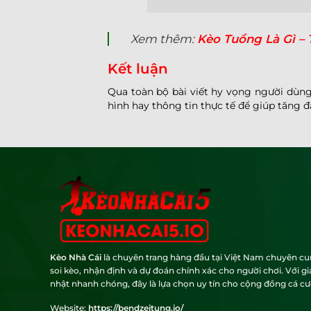
Xem thêm:
Kèo Tuồng Là Gì – 
Kết luận
Qua toàn bộ bài viết hy vọng người dùn
hình hay thông tin thực tế để giúp tăng đ
Kèo Nhà Cái
là chuyên trang hàng đầu tại Việt Nam chuyên cun
soi kèo, nhận định và dự đoán chính xác cho người chơi. Với gi
nhật nhanh chóng, đây là lựa chọn uy tín cho cộng đồng cá cư
Website:
https://bendzeitung.io/