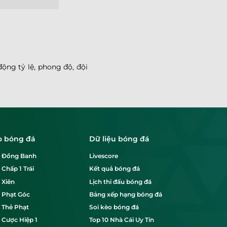
động tỷ lệ, phong độ, đội
o bóng đá
Dữ liệu bóng đá
 Đồng Banh
Livescore
 Chấp 1 Trái
Kết quả bóng đá
 Xiên
Lịch thi đấu bóng đá
 Phạt Góc
Bảng xếp hạng bóng đá
 Thẻ Phạt
Soi kèo bóng đá
 Cược Hiệp 1
Top 10 Nhà Cái Uy Tín