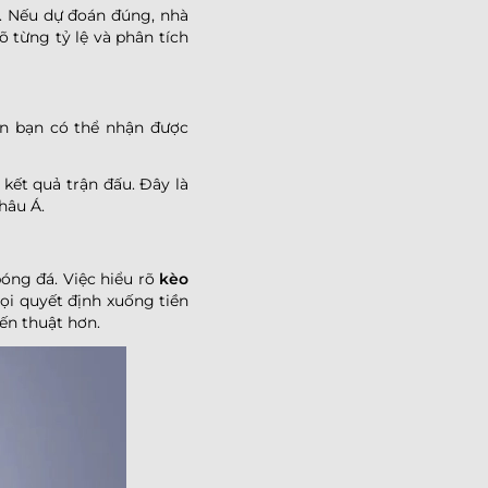
i. Nếu dự đoán đúng, nhà
õ từng tỷ lệ và phân tích
ền bạn có thể nhận được
 kết quả trận đấu. Đây là
hâu Á.
óng đá. Việc hiểu rõ
kèo
ọi quyết định xuống tiền
iến thuật hơn.