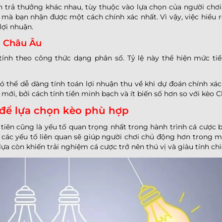
ền trả thưởng khác nhau, tùy thuộc vào lựa chọn của người chơ
ền mà bạn nhận được một cách chính xác nhất. Vì vậy, việc hiểu r
lợi nhuận.
o Châu Âu
tính theo công thức dạng phân số. Tỷ lệ này thể hiện mức ti
ó thể dễ dàng tính toán lợi nhuận thu về khi dự đoán chính xác
 mới, bởi cách tính tiền minh bạch và ít biến số hơn so với kèo C
để lựa chọn kèo phù hợp
tiên cũng là yếu tố quan trọng nhất trong hành trình cá cược b
các yếu tố liên quan sẽ giúp người chơi chủ động hơn trong m
lựa còn khiến trải nghiệm cá cược trở nên thú vị và giàu tính ch