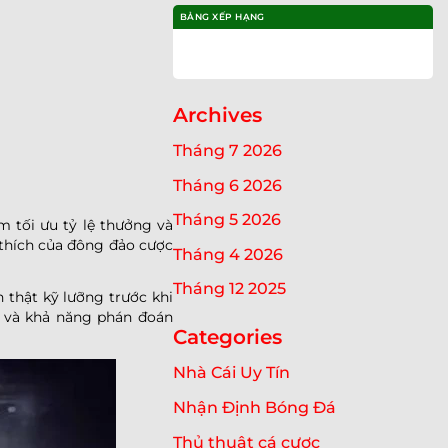
BẢNG XẾP HẠNG
Archives
Tháng 7 2026
Tháng 6 2026
Tháng 5 2026
 tối ưu tỷ lệ thưởng và
 thích của đông đảo cược
Tháng 4 2026
Tháng 12 2025
 thật kỹ lưỡng trước khi
m và khả năng phán đoán
Categories
Nhà Cái Uy Tín
Nhận Định Bóng Đá
Thủ thuật cá cược