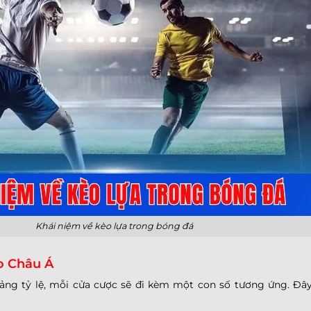
Khái niệm về kèo lựa trong bóng đá
èo Châu Á
ng tỷ lệ, mỗi cửa cược sẽ đi kèm một con số tương ứng. Đây 