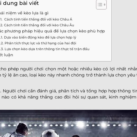
i dung bài viết
ái niệm về kèo lựa là gì
Cách tính tiền thắng đối với kèo Châu Á
Cách tính tiền thắng đối với kèo Châu Âu
ác phương pháp hiệu quả để lựa chọn kèo phù hợp
Dựa vào biến động kèo để lựa chọn hợp lý
Phân tích thực lực và thứ hạng của hai đội
Lựa chọn kèo dựa trên thông tin thực tế trận đấu
ết luận
ho phép người chơi chọn một hoặc nhiều kèo có lợi nhất nhằm
tỷ lệ ăn cao, loại kèo này nhanh chóng trở thành lựa chọn yêu
 Người chơi cần đánh giá, phân tích và tổng hợp hợp thông tin
èo nào có khả năng thắng cao đòi hỏi sự quan sát, kinh nghiệ