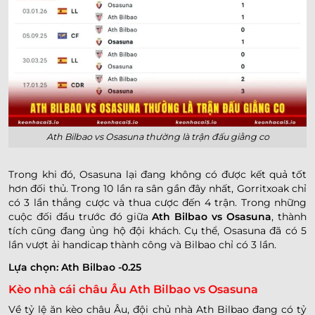
Ath Bilbao vs Osasuna thường là trận đấu giằng co
Trong khi đó, Osasuna lại đang không có được kết quả tốt
hơn đối thủ. Trong 10 lần ra sân gần đây nhất, Gorritxoak chỉ
có 3 lần thắng cược và thua cược đến 4 trận. Trong những
cuộc đối đầu trước đó giữa
Ath Bilbao vs Osasuna
, thành
tích cũng đang ủng hộ đội khách. Cụ thể, Osasuna đã có 5
lần vượt ải handicap thành công và Bilbao chỉ có 3 lần.
Lựa chọn: Ath Bilbao -0.25
Kèo nhà cái châu Âu Ath Bilbao vs Osasuna
Về tỷ lệ ăn kèo châu Âu, đội chủ nhà Ath Bilbao đang có tỷ