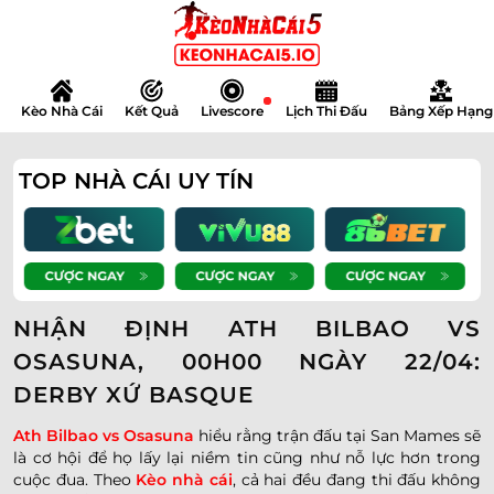
Bỏ
qua
nội
dung
Kèo Nhà Cái
Kết Quả
Lịch Thi Đấu
Bảng Xếp Hạng
Livescore
TOP NHÀ CÁI UY TÍN
NHẬN ĐỊNH ATH BILBAO VS
OSASUNA, 00H00 NGÀY 22/04:
DERBY XỨ BASQUE
Ath Bilbao vs Osasuna
hiểu rằng trận đấu tại San Mames sẽ
là cơ hội để họ lấy lại niềm tin cũng như nỗ lực hơn trong
cuộc đua. Theo
Kèo nhà cái
, cả hai đều đang thi đấu không