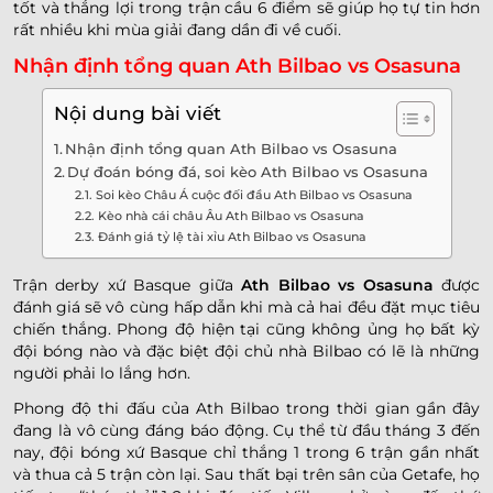
tốt và thắng lợi trong trận cầu 6 điểm sẽ giúp họ tự tin hơn
rất nhiều khi mùa giải đang dần đi về cuối.
Nhận định tổng quan Ath Bilbao vs Osasuna
Nội dung bài viết
Nhận định tổng quan Ath Bilbao vs Osasuna
Dự đoán bóng đá, soi kèo Ath Bilbao vs Osasuna
Soi kèo Châu Á cuộc đối đầu Ath Bilbao vs Osasuna
Kèo nhà cái châu Âu Ath Bilbao vs Osasuna
Đánh giá tỷ lệ tài xỉu Ath Bilbao vs Osasuna
Trận derby xứ Basque giữa
Ath Bilbao vs Osasuna
được
đánh giá sẽ vô cùng hấp dẫn khi mà cả hai đều đặt mục tiêu
chiến thắng. Phong độ hiện tại cũng không ủng họ bất kỳ
đội bóng nào và đặc biệt đội chủ nhà Bilbao có lẽ là những
người phải lo lắng hơn.
Phong độ thi đấu của Ath Bilbao trong thời gian gần đây
đang là vô cùng đáng báo động. Cụ thể từ đầu tháng 3 đến
nay, đội bóng xứ Basque chỉ thắng 1 trong 6 trận gần nhất
và thua cả 5 trận còn lại. Sau thất bại trên sân của Getafe, họ