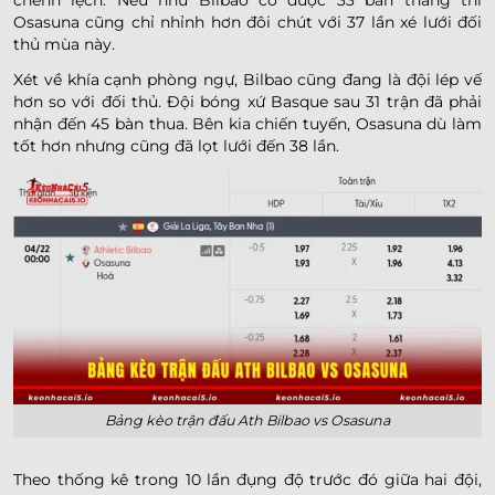
chênh lệch. Nếu như Bilbao có được 33 bàn thắng thì
Osasuna cũng chỉ nhỉnh hơn đôi chút với 37 lần xé lưới đối
thủ mùa này.
Xét về khía cạnh phòng ngự, Bilbao cũng đang là đội lép vế
hơn so với đối thủ. Đội bóng xứ Basque sau 31 trận đã phải
nhận đến 45 bàn thua. Bên kia chiến tuyến, Osasuna dù làm
tốt hơn nhưng cũng đã lọt lưới đến 38 lần.
Bảng kèo trận đấu Ath Bilbao vs Osasuna
Theo thống kê trong 10 lần đụng độ trước đó giữa hai đội,