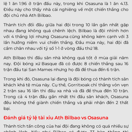
lệ 1 ăn 1.96 ở trận đấu này, trong khi Osasuna là 1 ăn 4.13.
Điều này cho thấy nhà cái nghiêng về một chiến thắng cho
đội chủ nhà Ath Bilbao.
Thành tích đối đầu giữa hai đội trong 10 lần gần nhất gặp
nhau đang không quá chênh lệch. Bilbao là đội nhỉnh hơn
với 4 thắng lợi nhưng Osasuna cũng không kém cạnh với 3
lần hưởng niềm vui chiến thắng. Đầu mùa này, hai đội đã
cầm chân nhau với tỷ số 1-1 ở vòng đấu thứ 18.
Ath Bilbao thi đấu sân nhà không quá tốt ở mùa giải năm
nay. Đội bóng xứ Basque đã có được 8 chiến thắng sau 16
trận đấu tại San Mames nhưng họ đã để thua đến 6 trận.
Trong khi đó, Osasuna lại đang là đội bóng có thành tích sân
khách khá tệ mùa này. Cụ thể, Gorritxoak chỉ thắng vỏn vẹn
2 trận sau 16 lần thi đấu xa nhà và đã để thua đến 10 trận.
Trong cả 4 trận đấu gần nhất thi đấu sân khách, Osasuna
đều không thể giành chiến thắng và phải nhận đến 2 thất
bại.
Đánh giá tỷ lệ tài xỉu Ath Bilbao vs Osasuna
Thành tích tấn công của hai đội đang không có quá nhiều sự