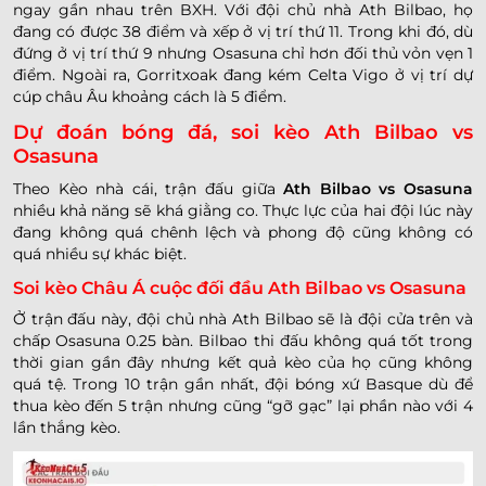
ngay gần nhau trên BXH. Với đội chủ nhà Ath Bilbao, họ
đang có được 38 điểm và xếp ở vị trí thứ 11. Trong khi đó, dù
đứng ở vị trí thứ 9 nhưng Osasuna chỉ hơn đối thủ vỏn vẹn 1
điểm. Ngoài ra, Gorritxoak đang kém Celta Vigo ở vị trí dự
cúp châu Âu khoảng cách là 5 điểm.
Dự đoán bóng đá, soi kèo Ath Bilbao vs
Osasuna
Theo Kèo nhà cái, trận đấu giữa
Ath Bilbao vs Osasuna
nhiều khả năng sẽ khá giằng co. Thực lực của hai đội lúc này
đang không quá chênh lệch và phong độ cũng không có
quá nhiều sự khác biệt.
Soi kèo Châu Á cuộc đối đầu Ath Bilbao vs Osasuna
Ở trận đấu này, đội chủ nhà Ath Bilbao sẽ là đội cửa trên và
chấp Osasuna 0.25 bàn. Bilbao thi đấu không quá tốt trong
thời gian gần đây nhưng kết quả kèo của họ cũng không
quá tệ. Trong 10 trận gần nhất, đội bóng xứ Basque dù để
thua kèo đến 5 trận nhưng cũng “gỡ gạc” lại phần nào với 4
lần thắng kèo.