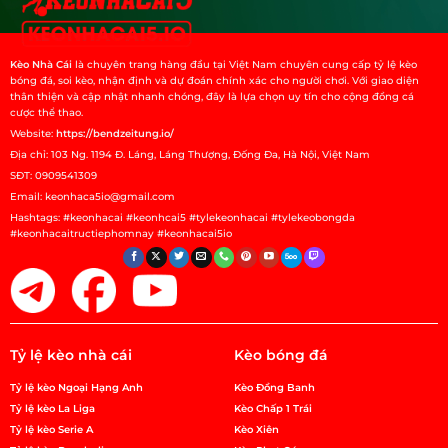
Kèo Nhà Cái
là chuyên trang hàng đầu tại Việt Nam chuyên cung cấp tỷ lệ kèo
bóng đá, soi kèo, nhận định và dự đoán chính xác cho người chơi. Với giao diện
thân thiện và cập nhật nhanh chóng, đây là lựa chọn uy tín cho cộng đồng cá
cược thể thao.
Website:
https://bendzeitung.io/
Địa chỉ: 103 Ng. 1194 Đ. Láng, Láng Thượng, Đống Đa, Hà Nội, Việt Nam
SĐT: 0909541309
Email:
keonhaca5io@gmail.com
Hashtags: #keonhacai #keonhcai5 #tylekeonhacai #tylekeobongda
#keonhacaitructiephomnay #keonhacai5io
Tỷ lệ kèo nhà cái
Kèo bóng đá
Tỷ lệ kèo Ngoại Hạng Anh
Kèo Đồng Banh
Tỷ lệ kèo La Liga
Kèo Chấp 1 Trái
Tỷ lệ kèo Serie A
Kèo Xiên