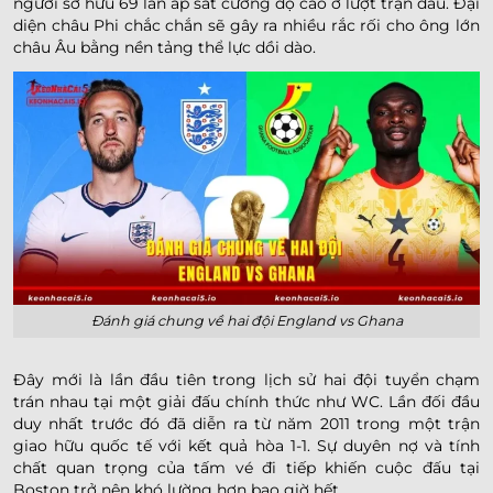
người sở hữu 69 lần áp sát cường độ cao ở lượt trận đầu. Đại
diện châu Phi chắc chắn sẽ gây ra nhiều rắc rối cho ông lớn
châu Âu bằng nền tảng thể lực dồi dào.
Đánh giá chung về hai đội England vs Ghana
Đây mới là lần đầu tiên trong lịch sử hai đội tuyển chạm
trán nhau tại một giải đấu chính thức như WC. Lần đối đầu
duy nhất trước đó đã diễn ra từ năm 2011 trong một trận
giao hữu quốc tế với kết quả hòa 1-1. Sự duyên nợ và tính
chất quan trọng của tấm vé đi tiếp khiến cuộc đấu tại
Boston trở nên khó lường hơn bao giờ hết.