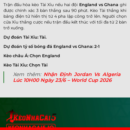
Trận đấu hòa kèo Tài Xỉu nếu hai đội
England vs Ghana
ghi
được chính xác 3 bàn thắng sau 90 phút. Kèo Tài thắng khi
bảng điện tử hiển thị từ 4 pha lập công trở lên. Người chọn
cửa Xỉu thắng cược nếu trận đấu kết thúc với tối đa từ 2 bàn
trở xuống.
Dự đoán Tài Xỉu: Tài.
Dự đoán tỷ số bóng đá England vs Ghana: 2-1
Kèo châu Á: Chọn England
Kèo Tài Xỉu: Chọn Tài
Xem thêm:
Nhận Định Jordan Vs Algeria
Lúc 10H00 Ngày 23/6 – World Cup 2026