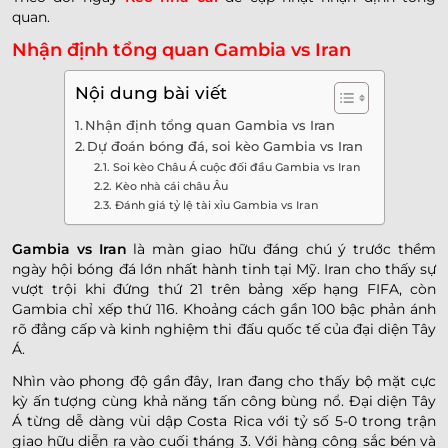
quan.
Nhận định tổng quan Gambia vs Iran
Nội dung bài viết
Nhận định tổng quan Gambia vs Iran
Dự đoán bóng đá, soi kèo Gambia vs Iran
Soi kèo Châu Á cuộc đối đầu Gambia vs Iran
Kèo nhà cái châu Âu
Đánh giá tỷ lệ tài xỉu Gambia vs Iran
Gambia vs Iran
là màn giao hữu đáng chú ý trước thềm
ngày hội bóng đá lớn nhất hành tinh tại Mỹ. Iran cho thấy sự
vượt trội khi đứng thứ 21 trên bảng xếp hạng FIFA, còn
Gambia chỉ xếp thứ 116. Khoảng cách gần 100 bậc phản ánh
rõ đẳng cấp và kinh nghiệm thi đấu quốc tế của đại diện Tây
Á.
Nhìn vào phong độ gần đây, Iran đang cho thấy bộ mặt cực
kỳ ấn tượng cùng khả năng tấn công bùng nổ. Đại diện Tây
Á từng dễ dàng vùi dập Costa Rica với tỷ số 5-0 trong trận
giao hữu diễn ra vào cuối tháng 3. Với hàng công sắc bén và