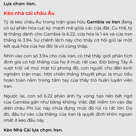
Lựa chọn: Iran.
Kèo nhà cái châu Âu
Tỷ lệ kèo châu Âu trong trận giao hữu
Gambia vs Iran
đang
có sự phân hóa cực kỳ mạnh mẽ giữa các cửa đặt. Cụ thể, tỷ
lệ thắng dành cho Gambia là 6.22, cửa hòa là 1.44 và cửa Iran
thắng là 3.94. Sự chênh lệch này cho thấy cơ hội giữ lại một
kết quả hòa của hai đội là vô cùng thấp.
Nhìn vào con số 3.94 cho cửa Iran, có thể thấy giới phân tích
định giá cơ hội thắng của họ ở mức rất cao. Đội bóng Tây Á
vượt trội về mọi mặt từ phong độ, con người cho đến kinh
nghiệm trận mạc. Một chiến thắng thuyết phục là mục tiêu
hoàn toàn nằm trong tầm tay của thầy trò huấn luyện viên
Iran.
Ngược lại, con số 6.22 phản ánh hy vọng tạo nên bất ngờ
của Gambia gần như bằng không. Việc đặt niềm tin vào đại
diện châu Phi lúc này chứa đựng mức độ rủi ro rất lớn. Do
đó, đầu tư vào cửa thắng của Iran là quyết định khôn ngoan
nhất ở kèo đấu này.
Kèo Nhà Cái lựa chọn: Iran.