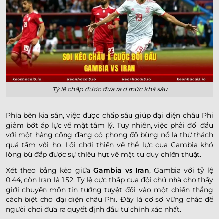
Tỷ lệ chấp được đưa ra ở mức khá sâu
Phía bên kia sân, việc được chấp sâu giúp đại diện châu Phi
giảm bớt áp lực về mặt tâm lý. Tuy nhiên, việc phải đối đầu
với một hàng công đang có phong độ bùng nổ là thử thách
quá tầm với họ. Lối chơi thiên về thể lực của Gambia khó
lòng bù đắp được sự thiếu hụt về mặt tư duy chiến thuật.
Xét theo bảng kèo giữa
Gambia vs Iran
, Gambia với tỷ lệ
0.44, còn Iran là 1.52. Tỷ lệ cực thấp của đội chủ nhà cho thấy
giới chuyên môn tin tưởng tuyệt đối vào một chiến thắng
cách biệt cho đại diện châu Phi. Đây là cơ sở vững chắc để
người chơi đưa ra quyết định đầu tư chính xác nhất.