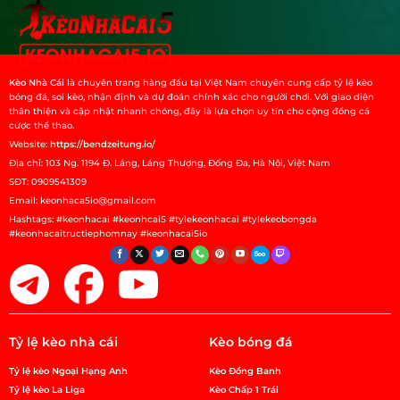
Kèo Nhà Cái
là chuyên trang hàng đầu tại Việt Nam chuyên cung cấp tỷ lệ kèo
bóng đá, soi kèo, nhận định và dự đoán chính xác cho người chơi. Với giao diện
thân thiện và cập nhật nhanh chóng, đây là lựa chọn uy tín cho cộng đồng cá
cược thể thao.
Website:
https://bendzeitung.io/
Địa chỉ: 103 Ng. 1194 Đ. Láng, Láng Thượng, Đống Đa, Hà Nội, Việt Nam
SĐT: 0909541309
Email:
keonhaca5io@gmail.com
Hashtags: #keonhacai #keonhcai5 #tylekeonhacai #tylekeobongda
#keonhacaitructiephomnay #keonhacai5io
Tỷ lệ kèo nhà cái
Kèo bóng đá
Tỷ lệ kèo Ngoại Hạng Anh
Kèo Đồng Banh
Tỷ lệ kèo La Liga
Kèo Chấp 1 Trái