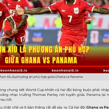
họn Xỉu là phương án phù hợp giữa Ghana vs Panama
òng chung kết World Cup khiến cả hai đội bóng buộc phải nhập
 vắng nhạc trưởng Thomas Partey nơi tuyến giữa. Panama lại 
hau tốt.
 chặt chẽ và ít bàn thắng rất dễ xảy ra. Cả hai đội
Ghana vs P