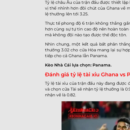
Tỷ lệ châu Âu của trận đấu được thiết lập
vị thế nhỉnh hơn đôi chút của Ghana về 
lệ thưởng lên tới 3.25.
Thực tế phong độ 6 trận không thắng gần
hơn cùng sự tự tin cao độ nên hoàn toàn c
mà không đội nào tạo được thế độc tôn.
Nhìn chung, một kết quả bất phân thắng
thưởng 3.02 cho cửa Hòa mang lại sự hợp 
tiếp cho cả Ghana lẫn Panama.
Kèo Nhà Cái lựa chọn: Panama.
Đánh giá tỷ lệ tài xỉu Ghana vs
Tỷ lệ tài xỉu của trận đấu này đang được
và chọn cửa Tài sẽ nhận tỷ lệ thưởng là 0
nhận về là 0.82.