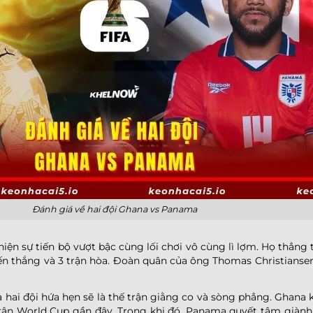
Đánh giá về hai đội Ghana vs Panama
hiện sự tiến bộ vượt bậc cùng lối chơi vô cùng lì lợm. Họ thẳn
hiến thắng và 3 trận hòa. Đoàn quân của ông Thomas Christianse
 hai đội hứa hẹn sẽ là thế trận giằng co và sòng phẳng. Ghana 
trận World Cup gần đây. Trong khi đó, Panama quyết tâm giành 