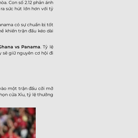
hòa. Con số 2.12 phản ánh
a sức hút lớn hơn với tỷ
anama có sự chuẩn bị tốt
hể khiến trận đấu kéo dài
Ghana vs Panama
. Tỷ lệ
y sẽ giữ nguyên cơ hội đi
g vào một trận đấu cởi mở
họn cửa Xỉu, tỷ lệ thưởng