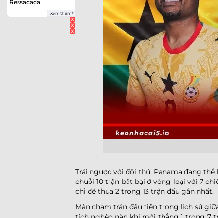
Ressacada
Xem thêm
Trái ngược với đối thủ, Panama đang thể 
chuỗi 10 trận bất bại ở vòng loại với 7 c
chỉ để thua 2 trong 13 trận đấu gần nhất.
Màn chạm trán đầu tiên trong lịch sử giữa
tích nghèo nàn khi mới thắng 1 trong 7 