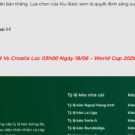
ĩ đến bàn thắng. Lựa chọn cửa Xỉu được xem là quyết định sáng 
: 1-1
 Vs Croatia Lúc 03h00 Ngày 18/06 – World Cup 202
Tỷ lệ kèo nhà cái
Kè
Tỷ lệ kèo Ngoại Hạng Anh
Kèo
Tỷ lệ kèo La Liga
Kèo
Tỷ lệ kèo Serie A
Kèo
g cấp tỷ lệ kèo bóng đá,
Tỷ lệ kèo Bundesliga
Kèo
ao diện thân thiện và cập