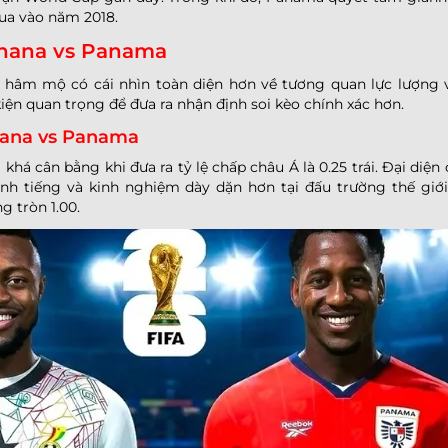
hua vào năm 2018.
Ghana vs Panama
 hâm mộ có cái nhìn toàn diện hơn về tương quan lực lượng 
iện quan trọng để đưa ra nhận định soi kèo chính xác hơn.
hana vs Panama
khá cân bằng khi đưa ra tỷ lệ chấp châu Á là 0.25 trái. Đại di
anh tiếng và kinh nghiệm dày dặn hơn tại đấu trường thế giới
 tròn 1.00.