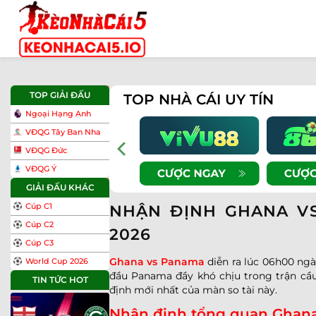
Bỏ
qua
nội
dung
TOP GIẢI ĐẤU
TOP NHÀ CÁI UY TÍN
Ngoại Hạng Anh
VĐQG Tây Ban Nha
VĐQG Đức
VĐQG Ý
GIẢI ĐẤU KHÁC
Cúp C1
NHẬN ĐỊNH GHANA VS
Cúp C2
2026
Cúp C3
Ghana vs Panama
diễn ra lúc 06h00 ngà
World Cup 2026
đầu Panama đầy khó chịu trong trận cầu
TIN TỨC HOT
định mới nhất của màn so tài này.
Nhận định tổng quan Ghan