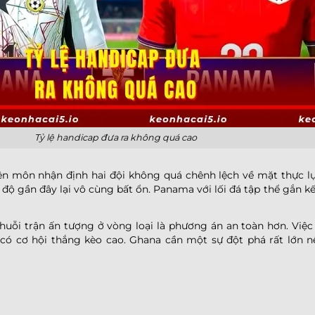
Tỷ lệ handicap đưa ra không quá cao
yên môn nhận định hai đội không quá chênh lệch về mặt thực lự
độ gần đây lại vô cùng bất ổn. Panama với lối đá tập thể gắn k
uỗi trận ấn tượng ở vòng loại là phương án an toàn hơn. Việc 
có cơ hội thắng kèo cao. Ghana cần một sự đột phá rất lớn 