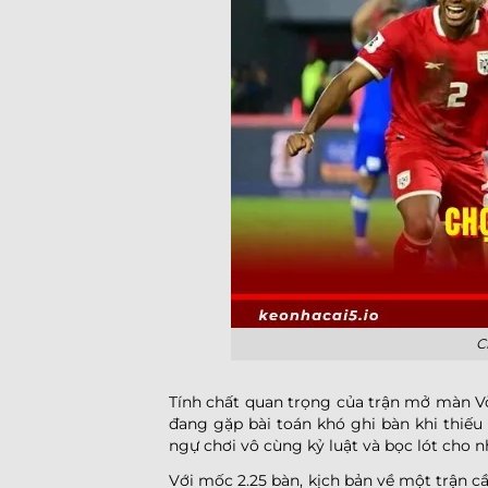
C
Tính chất quan trọng của trận mở màn V
đang gặp bài toán khó ghi bàn khi thiếu
ngự chơi vô cùng kỷ luật và bọc lót cho n
Với mốc 2.25 bàn, kịch bản về một trận cầu