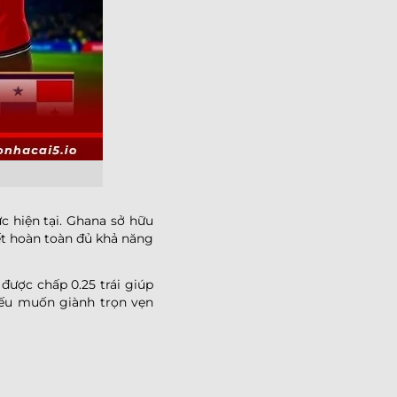
c hiện tại. Ghana sở hữu
ết hoàn toàn đủ khả năng
được chấp 0.25 trái giúp
nếu muốn giành trọn vẹn