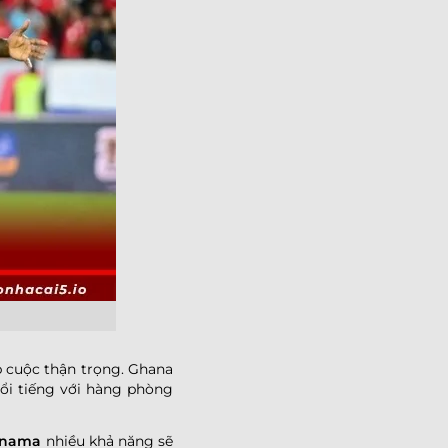
 cuộc thận trọng. Ghana
nổi tiếng với hàng phòng
anama
nhiều khả năng sẽ