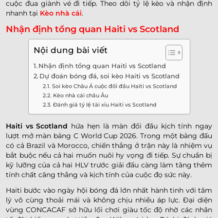
cuộc đua giành vé đi tiếp. Theo dõi tỷ lệ kèo và nhận định
nhanh tại
Kèo nhà cái
.
Nhận định tổng quan Haiti vs Scotland
Nội dung bài viết
Nhận định tổng quan Haiti vs Scotland
Dự đoán bóng đá, soi kèo Haiti vs Scotland
Soi kèo Châu Á cuộc đối đầu Haiti vs Scotland
Kèo nhà cái châu Âu
Đánh giá tỷ lệ tài xỉu Haiti vs Scotland
Haiti vs Scotland
hứa hẹn là màn đối đầu kịch tính ngay
lượt mở màn bảng C World Cup 2026. Trong một bảng đấu
có cả Brazil và Morocco, chiến thắng ở trận này là nhiệm vụ
bắt buộc nếu cả hai muốn nuôi hy vọng đi tiếp. Sự chuẩn bị
kỹ lưỡng của cả hai HLV trước giải đấu càng làm tăng thêm
tính chất căng thẳng và kịch tính của cuộc đọ sức này.
Haiti bước vào ngày hội bóng đá lớn nhất hành tinh với tâm
lý vô cùng thoải mái và không chịu nhiều áp lực. Đại diện
vùng CONCACAF sở hữu lối chơi giàu tốc độ nhờ các nhân