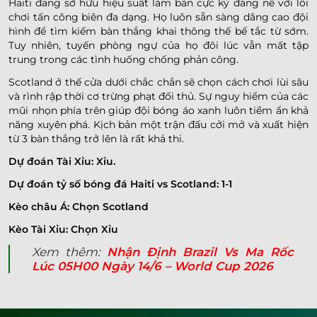
Haiti đang sở hữu hiệu suất làm bàn cực kỳ đáng nể với lối
chơi tấn công biên đa dạng. Họ luôn sẵn sàng dâng cao đội
hình để tìm kiếm bàn thắng khai thông thế bế tắc từ sớm.
Tuy nhiên, tuyến phòng ngự của họ đôi lúc vẫn mất tập
trung trong các tình huống chống phản công.
Scotland ở thế cửa dưới chắc chắn sẽ chọn cách chơi lùi sâu
và rình rập thời cơ trừng phạt đối thủ. Sự nguy hiểm của các
mũi nhọn phía trên giúp đội bóng áo xanh luôn tiềm ẩn khả
năng xuyên phá. Kịch bản một trận đấu cởi mở và xuất hiện
từ 3 bàn thắng trở lên là rất khả thi.
Dự đoán Tài Xỉu: Xỉu.
Dự đoán tỷ số bóng đá Haiti vs Scotland: 1-1
Kèo châu Á: Chọn Scotland
Kèo Tài Xỉu: Chọn Xỉu
Xem thêm:
Nhận Định Brazil Vs Ma Rốc
Lúc 05H00 Ngày 14/6 – World Cup 2026