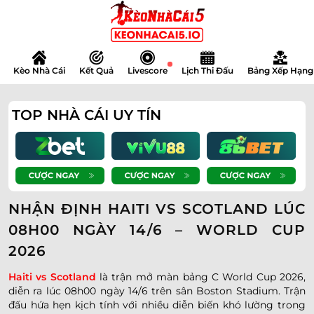
Bỏ
qua
nội
dung
Kèo Nhà Cái
Kết Quả
Lịch Thi Đấu
Bảng Xếp Hạng
Livescore
TOP NHÀ CÁI UY TÍN
NHẬN ĐỊNH HAITI VS SCOTLAND LÚC
08H00 NGÀY 14/6 – WORLD CUP
2026
Haiti vs Scotland
là trận mở màn bảng C World Cup 2026,
diễn ra lúc 08h00 ngày 14/6 trên sân Boston Stadium. Trận
đấu hứa hẹn kịch tính với nhiều diễn biến khó lường trong