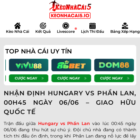
Bỏ
qua
nội
dung
Kèo Nhà Cái
Kết Quả
Lịch Thi Đấu
Bảng Xếp Hạng
Livescore
TOP NHÀ CÁI UY TÍN
NHẬN ĐỊNH HUNGARY VS PHẦN LAN,
00H45 NGÀY 06/06 – GIAO HỮU
QUỐC TẾ
Trận đấu giữa
Hungary vs Phần Lan
vào lúc 00:45 ngày
06/06 đang thu hút sự chú ý. Đội chủ nhà đang có thành
tích thi đấu ổn định, trong khi Phần Lan đang nỗ lực để lấy