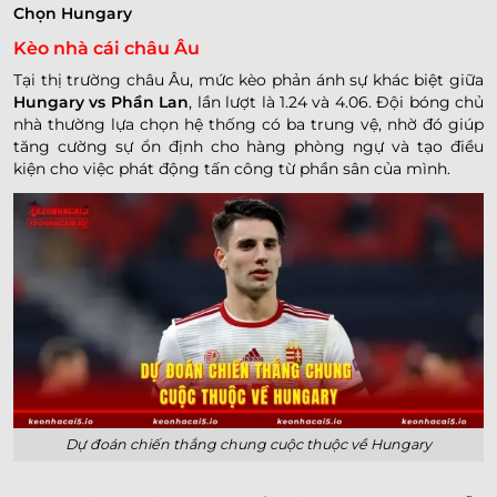
Chọn Hungary
Kèo nhà cái châu Âu
Tại thị trường châu Âu, mức kèo phản ánh sự khác biệt giữa
Hungary vs Phần Lan
, lần lượt là 1.24 và 4.06. Đội bóng chủ
nhà thường lựa chọn hệ thống có ba trung vệ, nhờ đó giúp
tăng cường sự ổn định cho hàng phòng ngự và tạo điều
kiện cho việc phát động tấn công từ phần sân của mình.
Dự đoán chiến thắng chung cuộc thuộc về Hungary