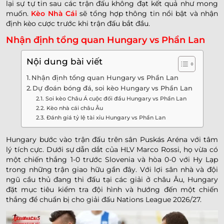
lại sự tự tin sau các trận đấu không đạt kết quả như mong
muốn.
Kèo Nhà Cái
sẽ tổng hợp thông tin nổi bật và nhận
định kèo cược trước khi trận đấu bắt đầu.
Nhận định tổng quan Hungary vs Phần Lan
Nội dung bài viết
Nhận định tổng quan Hungary vs Phần Lan
Dự đoán bóng đá, soi kèo Hungary vs Phần Lan
Soi kèo Châu Á cuộc đối đầu Hungary vs Phần Lan
Kèo nhà cái châu Âu
Đánh giá tỷ lệ tài xỉu Hungary vs Phần Lan
Hungary bước vào trận đấu trên sân Puskás Aréna với tâm
lý tích cực. Dưới sự dẫn dắt của HLV Marco Rossi, họ vừa có
một chiến thắng 1-0 trước Slovenia và hòa 0-0 với Hy Lạp
trong những trận giao hữu gần đây. Với lợi sân nhà và đội
ngũ cầu thủ đang thi đấu tại các giải ở châu Âu, Hungary
đặt mục tiêu kiểm tra đội hình và hướng đến một chiến
thắng để chuẩn bị cho giải đấu Nations League 2026/27.