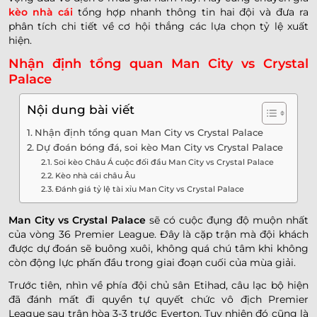
kèo nhà cái
tổng hợp nhanh thông tin hai đội và đưa ra
phân tích chi tiết về cơ hội thắng các lựa chọn tỷ lệ xuất
hiện.
Nhận định tổng quan Man City vs Crystal
Palace
Nội dung bài viết
Nhận định tổng quan Man City vs Crystal Palace
Dự đoán bóng đá, soi kèo Man City vs Crystal Palace
Soi kèo Châu Á cuộc đối đầu Man City vs Crystal Palace
Kèo nhà cái châu Âu
Đánh giá tỷ lệ tài xỉu Man City vs Crystal Palace
Man City vs Crystal Palace
sẽ có cuộc đụng độ muộn nhất
của vòng 36 Premier League. Đây là cặp trận mà đội khách
được dự đoán sẽ buông xuôi, không quá chú tâm khi không
còn động lực phấn đầu trong giai đoạn cuối của mùa giải.
Trước tiên, nhìn về phía đội chủ sân Etihad, câu lạc bộ hiện
đã đánh mất đi quyền tự quyết chức vô địch Premier
League sau trận hòa 3-3 trước Everton. Tuy nhiên đó cũng là