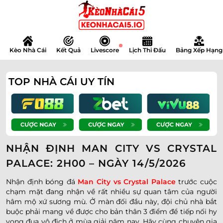
Bỏ
qua
nội
dung
Kèo Nhà Cái
Kết Quả
Lịch Thi Đấu
Bảng Xếp Hạng
Livescore
TOP NHÀ CÁI UY TÍN
NHẬN ĐỊNH MAN CITY VS CRYSTAL
PALACE: 2H00 – NGÀY 14/5/2026
Nhận định bóng đá
Man City vs Crystal Palace
trước cuộc
chạm mặt đang nhận về rất nhiều sự quan tâm của người
hâm mộ xứ sương mù. Ở màn đối đầu này, đội chủ nhà bắt
buộc phải mang về được cho bản thân 3 điểm để tiếp nối hy
vọng đua vô địch ở mùa giải năm nay. Hãy cùng chuyên gia