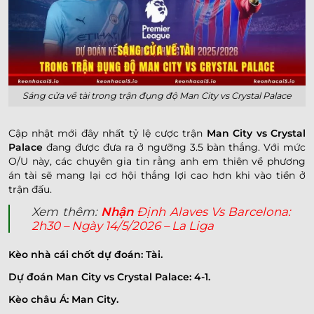
Sáng cửa về tài trong trận đụng độ Man City vs Crystal Palace
Cập nhật mới đây nhất tỷ lệ cược trận
Man City vs Crystal
Palace
đang được đưa ra ở ngưỡng 3.5 bàn thắng. Với mức
O/U này, các chuyên gia tin rằng anh em thiên về phương
án tài sẽ mang lại cơ hội thắng lợi cao hơn khi vào tiền ở
trận đấu.
Xem thêm:
Nhận
Định Alaves Vs Barcelona:
2h30 – Ngày 14/5/2026 – La Liga
Kèo nhà cái chốt dự đoán: Tài.
Dự đoán Man City vs Crystal Palace: 4-1.
Kèo châu Á: Man City.