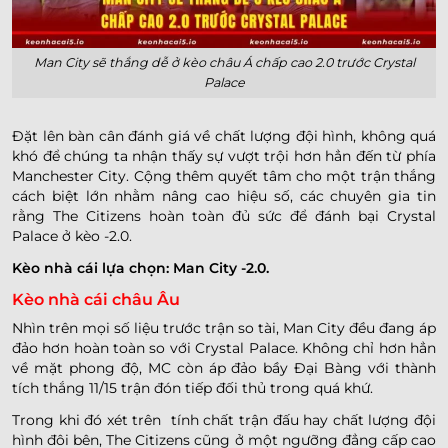
Man City sẽ thắng dễ ở kèo châu Á chấp cao 2.0 trước Crystal
Palace
Đặt lên bàn cân đánh giá về chất lượng đội hình, không quá
khó để chúng ta nhận thấy sự vượt trội hơn hẳn đến từ phía
Manchester City. Cộng thêm quyết tâm cho một trận thắng
cách biệt lớn nhằm nâng cao hiệu số, các chuyên gia tin
rằng The Citizens hoàn toàn đủ sức để đánh bại Crystal
Palace ở kèo -2.0.
Kèo nhà cái lựa chọn: Man City -2.0.
Kèo nhà cái châu Âu
Nhìn trên mọi số liệu trước trận so tài, Man City đều đang áp
đảo hơn hoàn toàn so với Crystal Palace. Không chỉ hơn hẳn
về mặt phong độ, MC còn áp đảo bầy Đại Bàng với thành
tích thắng 11/15 trận đón tiếp đối thủ trong quá khứ.
Trong khi đó xét trên tính chất trận đấu hay chất lượng đội
hình đôi bên, The Citizens cũng ở một ngưỡng đẳng cấp cao