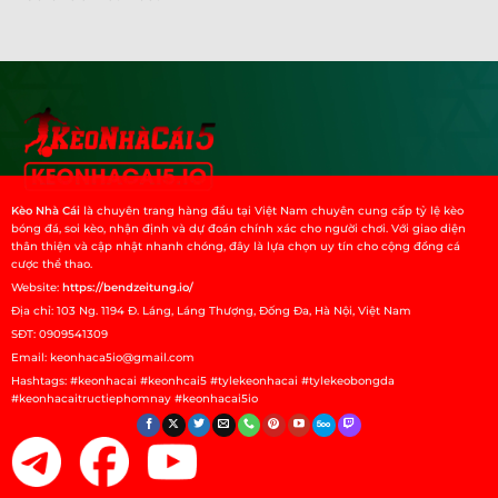
Kèo Nhà Cái
là chuyên trang hàng đầu tại Việt Nam chuyên cung cấp tỷ lệ kèo
bóng đá, soi kèo, nhận định và dự đoán chính xác cho người chơi. Với giao diện
thân thiện và cập nhật nhanh chóng, đây là lựa chọn uy tín cho cộng đồng cá
cược thể thao.
Website:
https://bendzeitung.io/
Địa chỉ: 103 Ng. 1194 Đ. Láng, Láng Thượng, Đống Đa, Hà Nội, Việt Nam
SĐT: 0909541309
Email:
keonhaca5io@gmail.com
Hashtags: #keonhacai #keonhcai5 #tylekeonhacai #tylekeobongda
#keonhacaitructiephomnay #keonhacai5io