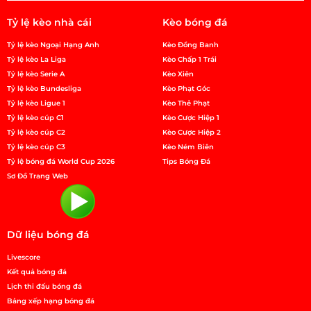
Tỷ lệ kèo nhà cái
Kèo bóng đá
Tỷ lệ kèo Ngoại Hạng Anh
Kèo Đồng Banh
Tỷ lệ kèo La Liga
Kèo Chấp 1 Trái
Tỷ lệ kèo Serie A
Kèo Xiên
Tỷ lệ kèo Bundesliga
Kèo Phạt Góc
Tỷ lệ kèo Ligue 1
Kèo Thẻ Phạt
Tỷ lệ kèo cúp C1
Kèo Cược Hiệp 1
Tỷ lệ kèo cúp C2
Kèo Cược Hiệp 2
Tỷ lệ kèo cúp C3
Kèo Ném Biên
Tỷ lệ bóng đá World Cup 2026
Tips Bóng Đá
Sơ Đồ Trang Web
Dữ liệu bóng đá
Livescore
Kết quả bóng đá
Lịch thi đấu bóng đá
Bảng xếp hạng bóng đá