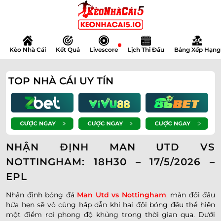
Bỏ
qua
nội
dung
Kèo Nhà Cái
Kết Quả
Lịch Thi Đấu
Bảng Xếp Hạng
Livescore
TOP NHÀ CÁI UY TÍN
NHẬN ĐỊNH MAN UTD VS
NOTTINGHAM: 18H30 – 17/5/2026 –
EPL
Nhận định bóng đá
Man Utd vs Nottingham
, màn đối đầu
hứa hẹn sẽ vô cùng hấp dẫn khi hai đội bóng đều thể hiện
một điểm rơi phong độ khủng trong thời gian qua. Dưới