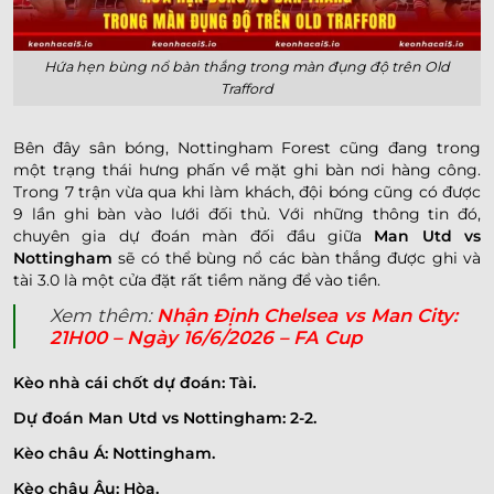
Hứa hẹn bùng nổ bàn thắng trong màn đụng độ trên Old
Trafford
Bên đây sân bóng, Nottingham Forest cũng đang trong
một trạng thái hưng phấn về mặt ghi bàn nơi hàng công.
Trong 7 trận vừa qua khi làm khách, đội bóng cũng có được
9 lần ghi bàn vào lưới đối thủ. Với những thông tin đó,
chuyên gia dự đoán màn đối đầu giữa
Man Utd vs
Nottingham
sẽ có thể bùng nổ các bàn thắng được ghi và
tài 3.0 là một cửa đặt rất tiềm năng để vào tiền.
Xem thêm:
Nhận Định Chelsea vs Man City:
21H00 – Ngày 16/6/2026 – FA Cup
Kèo nhà cái chốt dự đoán: Tài.
Dự đoán Man Utd vs Nottingham: 2-2.
Kèo châu Á: Nottingham.
Kèo châu Âu: Hòa.