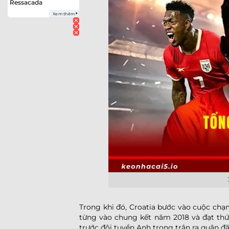
Ressacada
Xem thêm
Trong khi đó, Croatia bước vào cuộc chạm
từng vào chung kết năm 2018 và đạt thứ
trước đội tuyển Anh trong trận ra quân đ