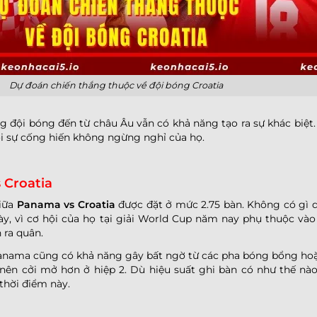
Dự đoán chiến thắng thuộc về đội bóng Croatia
đội bóng đến từ châu Âu vẫn có khả năng tạo ra sự khác biệt
i sự cống hiến không ngừng nghỉ của họ.
s Croatia
giữa
Panama vs Croatia
được đặt ở mức 2.75 bàn. Không có gì q
y, vì cơ hội của họ tại giải World Cup năm nay phụ thuộc vào 
 ra quân.
 Panama cũng có khả năng gây bất ngờ từ các pha bóng bổng ho
 nên cởi mở hơn ở hiệp 2. Dù hiệu suất ghi bàn có như thế nào,
thời điểm này.