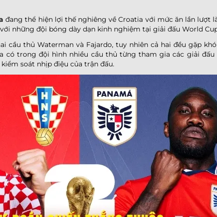
a
đang thể hiện lợi thế nghiêng về Croatia với mức ăn lần lượt l
với những đội bóng dày dạn kinh nghiệm tại giải đấu World Cup
i cầu thủ Waterman và Fajardo, tuy nhiên cả hai đều gặp kh
a có trong đội hình nhiều cầu thủ từng tham gia các giải đấu l
 kiểm soát nhịp điệu của trận đấu.