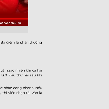
. Ba điểm là phần thưởng
uá ngạc nhiên khi cả hai
lượt đấu thứ hai sau khi
ặc phản công nhanh. Nếu
 thì việc chọn tài vẫn là