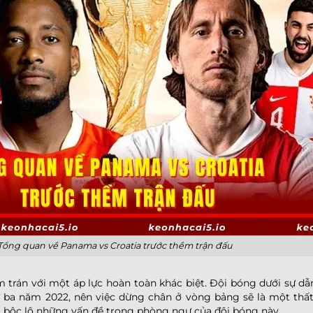
Tổng quan về Panama vs Croatia trước thềm trận đấu
 trán với một áp lực hoàn toàn khác biệt. Đội bóng dưới sự dẫn
 ba năm 2022, nên việc dừng chân ở vòng bảng sẽ là một thất 
ã bộc lộ những vấn đề trong phòng ngự của đội bóng này.