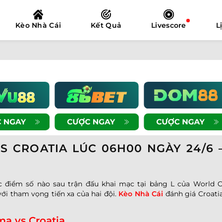
Kèo Nhà Cái
Kết Quả
L
Livescore
S CROATIA LÚC 06H00 NGÀY 24/6
điểm số nào sau trận đấu khai mạc tại bảng L của World Cu
ới tham vọng tiến xa của hai đội.
Kèo Nhà Cái
đánh giá Croatia
a vs Croatia