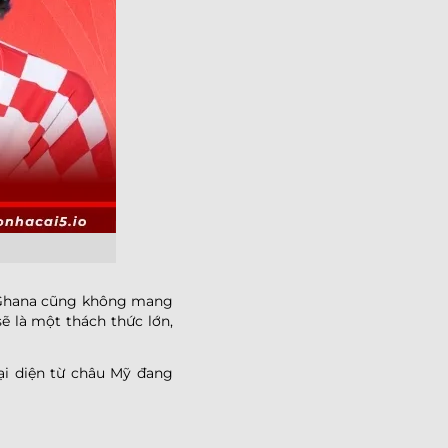
là Ghana cũng không mang
sẽ là một thách thức lớn,
đại diện từ châu Mỹ đang