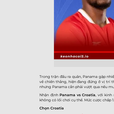
Trong trận đấu ra quân, Panama gặp nhiề
về chiến thắng, hiện đang đứng ở vị trí t
nhưng Panama cần phải vượt qua nếu muố
Nhận định
Panama vs Croatia
, với kin
không có lối chơi cụ thể. Mức cược chấp 
Chọn Croatia