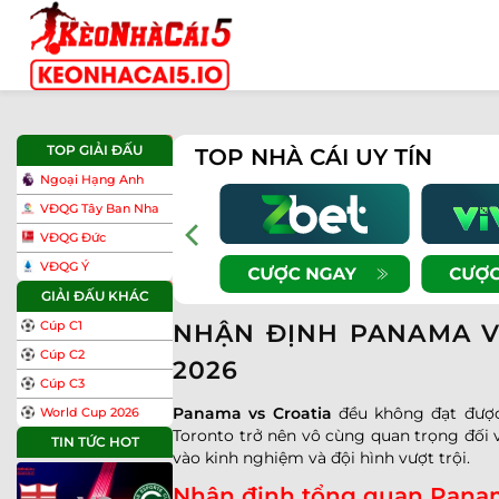
Bỏ
qua
nội
dung
TOP GIẢI ĐẤU
TOP NHÀ CÁI UY TÍN
Ngoại Hạng Anh
VĐQG Tây Ban Nha
VĐQG Đức
VĐQG Ý
GIẢI ĐẤU KHÁC
Cúp C1
NHẬN ĐỊNH PANAMA V
Cúp C2
2026
Cúp C3
Panama vs Croatia
đều không đạt được 
World Cup 2026
Toronto trở nên vô cùng quan trọng đối v
TIN TỨC HOT
vào kinh nghiệm và đội hình vượt trội.
Nhận định tổng quan Panam