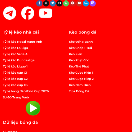
Tỷ lệ kèo nhà cái
Kèo bóng đá
Tỷ lệ kèo Ngoại Hạng Anh
Kèo Đồng Banh
Tỷ lệ kèo La Liga
Kèo Chấp 1 Trái
Tỷ lệ kèo Serie A
Kèo Xiên
Tỷ lệ kèo Bundesliga
Kèo Phạt Góc
Tỷ lệ kèo Ligue 1
Kèo Thẻ Phạt
Tỷ lệ kèo cúp C1
Kèo Cược Hiệp 1
Tỷ lệ kèo cúp C2
Kèo Cược Hiệp 2
Tỷ lệ kèo cúp C3
Kèo Ném Biên
Tỷ lệ bóng đá World Cup 2026
Tips Bóng Đá
Sơ Đồ Trang Web
Dữ liệu bóng đá
Livescore