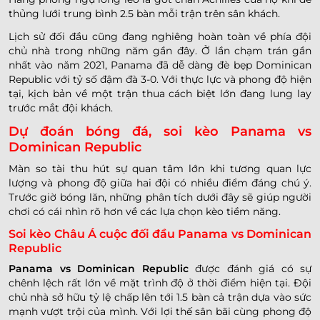
thủng lưới trung bình 2.5 bàn mỗi trận trên sân khách.
Lịch sử đối đầu cũng đang nghiêng hoàn toàn về phía đội
chủ nhà trong những năm gần đây. Ở lần chạm trán gần
nhất vào năm 2021, Panama đã dễ dàng đè bẹp Dominican
Republic với tỷ số đậm đà 3-0. Với thực lực và phong độ hiện
tại, kịch bản về một trận thua cách biệt lớn đang lung lay
trước mắt đội khách.
Dự đoán bóng đá, soi kèo Panama vs
Dominican Republic
Màn so tài thu hút sự quan tâm lớn khi tương quan lực
lượng và phong độ giữa hai đội có nhiều điểm đáng chú ý.
Trước giờ bóng lăn, những phân tích dưới đây sẽ giúp người
chơi có cái nhìn rõ hơn về các lựa chọn kèo tiềm năng.
Soi kèo Châu Á cuộc đối đầu Panama vs Dominican
Republic
Panama vs Dominican Republic
được đánh giá có sự
chênh lệch rất lớn về mặt trình độ ở thời điểm hiện tại. Đội
chủ nhà sở hữu tỷ lệ chấp lên tới 1.5 bàn cả trận dựa vào sức
mạnh vượt trội của mình. Với lợi thế sân bãi cùng phong độ