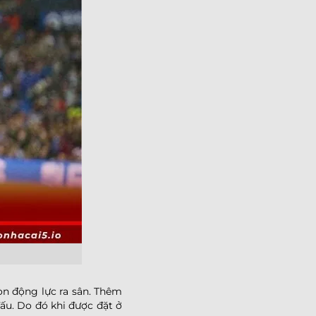
òn động lực ra sân. Thêm
ấu. Do đó khi được đặt ở