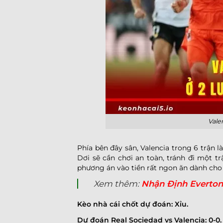
Vale
Phía bên đây sân, Valencia trong 6 trận 
Dơi sẽ cần chơi an toàn, tránh đi một trậ
phương án vào tiền rất ngon ăn dành cho
Xem thêm:
Nhận Định Everton 
Kèo nhà cái chốt dự đoán: Xỉu.
Dự đoán Real Sociedad vs Valencia: 0-0.