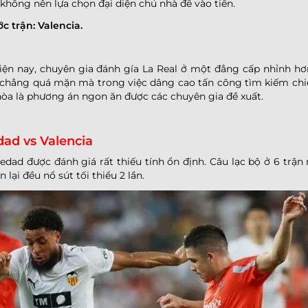
không nên lựa chọn đại diện chủ nhà để vào tiền.
c trận: Valencia.
hiện nay, chuyên gia đánh gía La Real ở một đẳng cấp nhỉnh hơn
sẽ chẳng quá mặn mà trong việc dâng cao tấn công tìm kiếm chiế
 hòa là phương án ngon ăn được các chuyên gia đề xuất.
edad vs Valencia
dad được đánh giá rất thiếu tính ổn định. Câu lạc bộ ở 6 trận 
n lại đều nổ sút tối thiểu 2 lần.