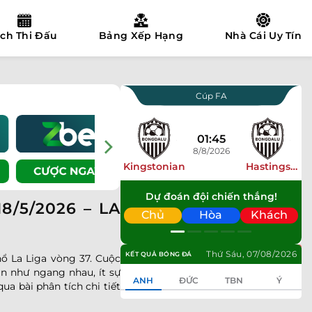
ịch Thi Đấu
Bảng Xếp Hạng
Nhà Cái Uy Tín
Cúp FA
01:45
8/8/2026
Kingstonian
Hastings
United
Dự đoán đội chiến thắng!
/5/2026 – LA
Chủ
Hòa
Khách
Thứ Sáu, 07/08/2026
KẾT QUẢ BÓNG ĐÁ
ổ La Liga vòng 37. Cuộc
n như ngang nhau, ít sự
ANH
ĐỨC
TBN
Ý
a bài phân tích chi tiết