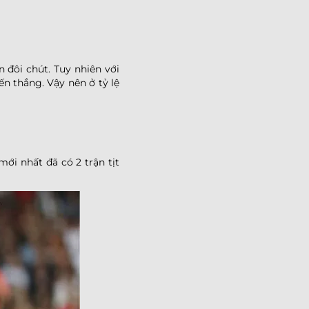
 đôi chút. Tuy nhiên với
n thắng. Vậy nên ở tỷ lệ
mới nhất đã có 2 trận tịt