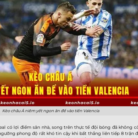
Kèo châu Á niêm yết ngon ăn để vào tiền Valencia
eal có lợi điểm sân nhà, song trên thực tế đội bóng đã không c
ưỡng phong độ rất khó tin cậy khi bất thắng liên tiếp 8 trận đ