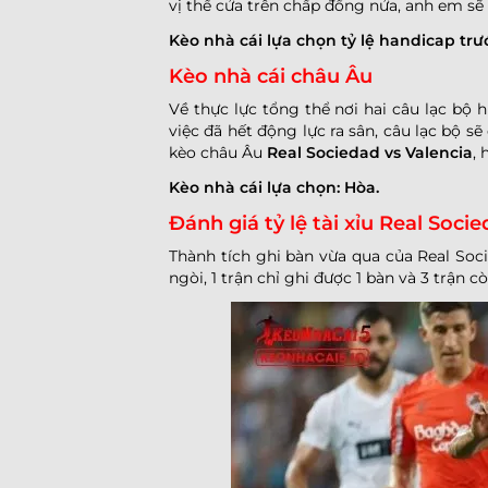
vị thế cửa trên chấp đồng nửa, anh em sẽ 
Kèo nhà cái lựa chọn tỷ lệ handicap trướ
Kèo nhà cái châu Âu
Về thực lực tổng thể nơi hai câu lạc bộ 
việc đã hết động lực ra sân, câu lạc bộ 
kèo châu Âu
Real Sociedad vs Valencia
,
Kèo nhà cái lựa chọn: Hòa.
Đánh giá tỷ lệ tài xỉu Real Soci
Thành tích ghi bàn vừa qua của Real Socie
ngòi, 1 trận chỉ ghi được 1 bàn và 3 trận cò