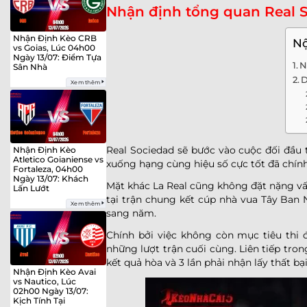
Nhận định tổng quan Real S
Nhận Định Kèo CRB
Nộ
vs Goias, Lúc 04h00
Ngày 13/07: Điểm Tựa
N
Sân Nhà
D
Xem thêm
Real Sociedad sẽ bước vào cuộc đối đầu t
Nhận Định Kèo
Atletico Goianiense vs
xuống hạng cùng hiệu số cực tốt đã chính
Fortaleza, 04h00
Ngày 13/07: Khách
Mặt khác La Real cũng không đặt nặng vấn 
Lấn Lướt
tại trận chung kết cúp nhà vua Tây Ban N
Xem thêm
sang năm.
Chính bởi việc không còn mục tiêu thi 
những lượt trận cuối cùng. Liên tiếp tro
kết quả hòa và 3 lần phải nhận lấy thất bại
Nhận Định Kèo Avai
vs Nautico, Lúc
02h00 Ngày 13/07:
Kịch Tính Tại