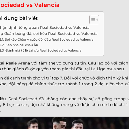
ociedad vs Valencia
i dung bài viết
hận định tổng quan Real Sociedad vs Valencia
ự đoán bóng đá, soi kèo Real Sociedad vs Valencia
Soi kèo Châu Á cuộc đối đầu Real Sociedad vs Valencia
Kèo nhà cái châu Âu
Đánh giá tỷ lệ tài xỉu Real Sociedad vs Valencia
ại Reale Arena với tâm thế vô cùng tự tin. Câu lạc bộ với các
 thức giành được quyền tham gia thi đấu tại La Liga mùa sau.
đề cạnh tranh cho vị trí top 7. Bởi với chức vô địch thần kỳ khi
ha, đội bóng đã chính thức trở thành 1 trong 2 đại diện cho x
đấu, Real Sociedad đã không còn cho thấy sự cố gắng trong 
ng 8 trận ra sân, đội nhà không mang về được cho mình dù chỉ 1
.