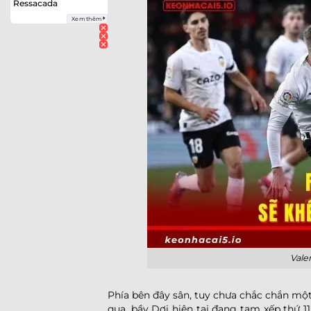
Ressacada
Xem thêm
Vale
Phía bên đây sân, tuy chưa chắc chắn một
qua, bầy Dơi hiện tại đang tạm xếp thứ 1