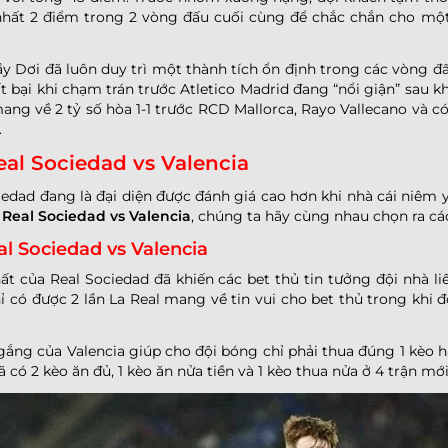
 nhất 2 điểm trong 2 vòng đấu cuối cùng để chắc chắn cho một
ầy Dơi đã luôn duy trì một thành tích ổn định trong các vòng đ
t bại khi chạm trán trước Atletico Madrid đang “nổi giận” sau khi
ã mang về 2 tỷ số hòa 1-1 trước RCD Mallorca, Rayo Vallecano và 
.
al Sociedad vs Valencia
iedad đang là đại diện được đánh giá cao hơn khi nhà cái niêm 
Real Sociedad vs Valencia
, chúng ta hãy cùng nhau chọn ra các
al Sociedad vs Valencia
t của Real Sociedad đã khiến các bet thủ tin tưởng đội nhà liê
hỉ có được 2 lần La Real mang về tin vui cho bet thủ trong khi 
 gắng của Valencia giúp cho đội bóng chỉ phải thua đúng 1 kèo 
ã có 2 kèo ăn đủ, 1 kèo ăn nửa tiền và 1 kèo thua nửa ở 4 trận mới