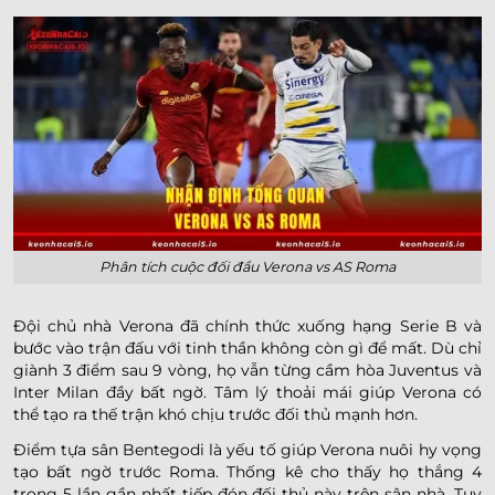
Phân tích cuộc đối đầu Verona vs AS Roma
Đội chủ nhà Verona đã chính thức xuống hạng Serie B và
bước vào trận đấu với tinh thần không còn gì để mất. Dù chỉ
giành 3 điểm sau 9 vòng, họ vẫn từng cầm hòa Juventus và
Inter Milan đầy bất ngờ. Tâm lý thoải mái giúp Verona có
thể tạo ra thế trận khó chịu trước đối thủ mạnh hơn.
Điểm tựa sân Bentegodi là yếu tố giúp Verona nuôi hy vọng
tạo bất ngờ trước Roma. Thống kê cho thấy họ thắng 4
trong 5 lần gần nhất tiếp đón đối thủ này trên sân nhà. Tuy