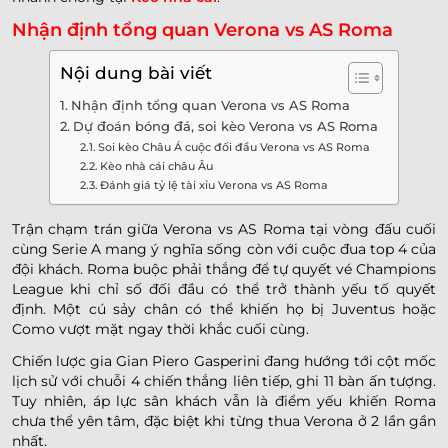
Nhận định tổng quan Verona vs AS Roma
Nội dung bài viết
Nhận định tổng quan Verona vs AS Roma
Dự đoán bóng đá, soi kèo Verona vs AS Roma
Soi kèo Châu Á cuộc đối đầu Verona vs AS Roma
Kèo nhà cái châu Âu
Đánh giá tỷ lệ tài xỉu Verona vs AS Roma
Trận chạm trán giữa Verona vs AS Roma tại vòng đấu cuối
cùng Serie A mang ý nghĩa sống còn với cuộc đua top 4 của
đội khách. Roma buộc phải thắng để tự quyết vé Champions
League khi chỉ số đối đầu có thể trở thành yếu tố quyết
định. Một cú sảy chân có thể khiến họ bị Juventus hoặc
Como vượt mặt ngay thời khắc cuối cùng.
Chiến lược gia Gian Piero Gasperini đang hướng tới cột mốc
lịch sử với chuỗi 4 chiến thắng liên tiếp, ghi 11 bàn ấn tượng.
Tuy nhiên, áp lực sân khách vẫn là điểm yếu khiến Roma
chưa thể yên tâm, đặc biệt khi từng thua Verona ở 2 lần gần
nhất.