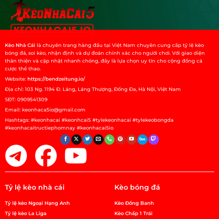
Kèo Nhà Cái
là chuyên trang hàng đầu tại Việt Nam chuyên cung cấp tỷ lệ kèo
bóng đá, soi kèo, nhận định và dự đoán chính xác cho người chơi. Với giao diện
thân thiện và cập nhật nhanh chóng, đây là lựa chọn uy tín cho cộng đồng cá
cược thể thao.
Website:
https://bendzeitung.io/
Địa chỉ: 103 Ng. 1194 Đ. Láng, Láng Thượng, Đống Đa, Hà Nội, Việt Nam
SĐT: 0909541309
Email:
keonhaca5io@gmail.com
Hashtags: #keonhacai #keonhcai5 #tylekeonhacai #tylekeobongda
#keonhacaitructiephomnay #keonhacai5io
Tỷ lệ kèo nhà cái
Kèo bóng đá
Tỷ lệ kèo Ngoại Hạng Anh
Kèo Đồng Banh
Tỷ lệ kèo La Liga
Kèo Chấp 1 Trái