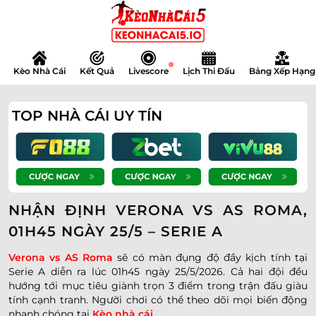
Bỏ
qua
nội
dung
Kèo Nhà Cái
Kết Quả
Lịch Thi Đấu
Bảng Xếp Hạng
Livescore
TOP NHÀ CÁI UY TÍN
NHẬN ĐỊNH VERONA VS AS ROMA,
01H45 NGÀY 25/5 – SERIE A
Verona vs AS Roma
sẽ có màn đụng độ đầy kịch tính tại
Serie A diễn ra lúc 01h45 ngày 25/5/2026. Cả hai đội đều
hướng tới mục tiêu giành trọn 3 điểm trong trận đấu giàu
tính cạnh tranh. Người chơi có thể theo dõi mọi biến động
nhanh chóng tại
Kèo nhà cái
.