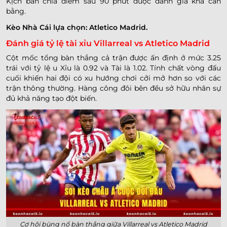
Kịch bản chia điểm sau 90 phút được đánh giá khá cân
bằng.
Kèo Nhà Cái lựa chọn: Atletico Madrid.
Đánh giá tỷ lệ tài xỉu Villarreal vs Atletico Madrid
Cột mốc tổng bàn thắng cả trận được ấn định ở mức 3.25
trái với tỷ lệ u Xỉu là 0.92 và Tài là 1.02. Tính chất vòng đấu
cuối khiến hai đội có xu hướng chơi cởi mở hơn so với các
trận thông thường. Hàng công đôi bên đều sở hữu nhân sự
đủ khả năng tạo đột biến.
Cơ hội bùng nổ bàn thắng giữa Villarreal vs Atletico Madrid