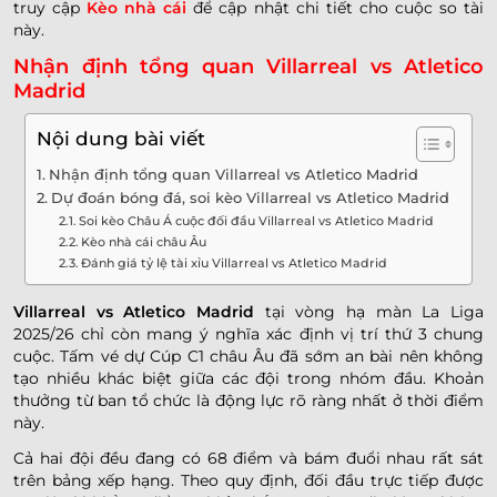
truy cập
Kèo nhà cái
để cập nhật chi tiết cho cuộc so tài
này.
Nhận định tổng quan Villarreal vs Atletico
Madrid
Nội dung bài viết
Nhận định tổng quan Villarreal vs Atletico Madrid
Dự đoán bóng đá, soi kèo Villarreal vs Atletico Madrid
Soi kèo Châu Á cuộc đối đầu Villarreal vs Atletico Madrid
Kèo nhà cái châu Âu
Đánh giá tỷ lệ tài xỉu Villarreal vs Atletico Madrid
Villarreal vs Atletico Madrid
tại vòng hạ màn La Liga
2025/26 chỉ còn mang ý nghĩa xác định vị trí thứ 3 chung
cuộc. Tấm vé dự Cúp C1 châu Âu đã sớm an bài nên không
tạo nhiều khác biệt giữa các đội trong nhóm đầu. Khoản
thưởng từ ban tổ chức là động lực rõ ràng nhất ở thời điểm
này.
Cả hai đội đều đang có 68 điểm và bám đuổi nhau rất sát
trên bảng xếp hạng. Theo quy định, đối đầu trực tiếp được