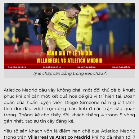
Tỷ lệ chấp cân bằng trong kèo châu Á
Atletico Madrid dẫu vậy không phải một đối thủ dễ bị khuất
phục khi chỉ cần một kết quả hòa để giữ vị trí hiện tại. Đoàn
quân của huấn luyện viên Diego Simeone nắm giữ thành
tích đối đầu vượt trội cùng bản lĩnh ở các trận cầu quan
trọng. Thống kê cho thấy đội khách thắng 4 trong 5 vòng
gần nhất, tạo sự tin cậy đáng kể.
Yếu tố sân khách vốn là điểm hạn chế của Atletico Madrid
trong trận
Villarreal vs Atletico Madrid
khi họ đã nhận tới 7