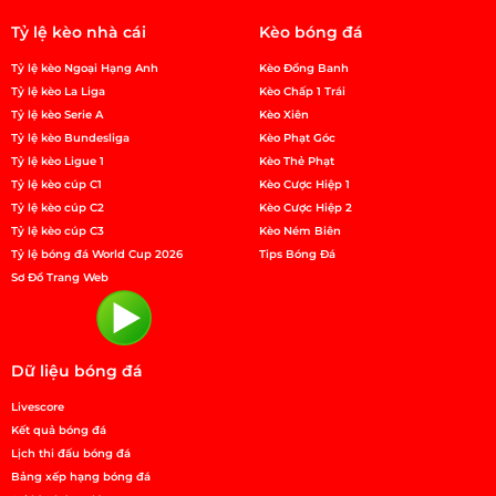
Tỷ lệ kèo nhà cái
Kèo bóng đá
Tỷ lệ kèo Ngoại Hạng Anh
Kèo Đồng Banh
Tỷ lệ kèo La Liga
Kèo Chấp 1 Trái
Tỷ lệ kèo Serie A
Kèo Xiên
Tỷ lệ kèo Bundesliga
Kèo Phạt Góc
Tỷ lệ kèo Ligue 1
Kèo Thẻ Phạt
Tỷ lệ kèo cúp C1
Kèo Cược Hiệp 1
Tỷ lệ kèo cúp C2
Kèo Cược Hiệp 2
Tỷ lệ kèo cúp C3
Kèo Ném Biên
Tỷ lệ bóng đá World Cup 2026
Tips Bóng Đá
Sơ Đồ Trang Web
Dữ liệu bóng đá
Livescore
Kết quả bóng đá
Lịch thi đấu bóng đá
Bảng xếp hạng bóng đá