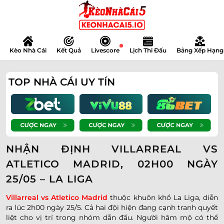
Bỏ
qua
nội
dung
Kèo Nhà Cái
Kết Quả
Lịch Thi Đấu
Bảng Xếp Hạng
Livescore
TOP NHÀ CÁI UY TÍN
NHẬN ĐỊNH VILLARREAL VS
ATLETICO MADRID, 02H00 NGÀY
25/05 – LA LIGA
Villarreal vs Atletico Madrid
thuộc khuôn khổ La Liga, diễn
ra lúc 2h00 ngày 25/5. Cả hai đội hiện đang cạnh tranh quyết
liệt cho vị trí trong nhóm dẫn đầu. Người hâm mộ có thể