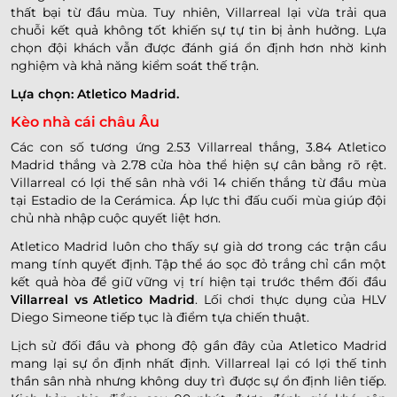
thất bại từ đầu mùa. Tuy nhiên, Villarreal lại vừa trải qua
chuỗi kết quả không tốt khiến sự tự tin bị ảnh hưởng. Lựa
chọn đội khách vẫn được đánh giá ổn định hơn nhờ kinh
nghiệm và khả năng kiểm soát thế trận.
Lựa chọn: Atletico Madrid.
Kèo nhà cái châu Âu
Các con số tương ứng 2.53 Villarreal thắng, 3.84 Atletico
Madrid thắng và 2.78 cửa hòa thể hiện sự cân bằng rõ rệt.
Villarreal có lợi thế sân nhà với 14 chiến thắng từ đầu mùa
tại Estadio de la Cerámica. Áp lực thi đấu cuối mùa giúp đội
chủ nhà nhập cuộc quyết liệt hơn.
Atletico Madrid luôn cho thấy sự già dơ trong các trận cầu
mang tính quyết định. Tập thể áo sọc đỏ trắng chỉ cần một
kết quả hòa để giữ vững vị trí hiện tại trước thềm đối đầu
Villarreal vs Atletico Madrid
. Lối chơi thực dụng của HLV
Diego Simeone tiếp tục là điểm tựa chiến thuật.
Lịch sử đối đầu và phong độ gần đây của Atletico Madrid
mang lại sự ổn định nhất định. Villarreal lại có lợi thế tinh
thần sân nhà nhưng không duy trì được sự ổn định liên tiếp.