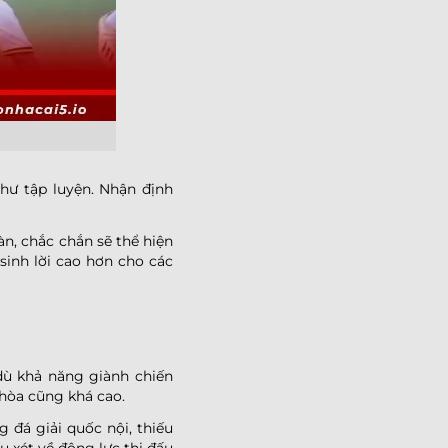
hư tập luyện. Nhận định
àn, chắc chắn sẽ thể hiện
sinh lời cao hơn cho các
 dù khả năng giành chiến
 hòa cũng khá cao.
đá giải quốc nội, thiếu
u xét về động lực thi đấu