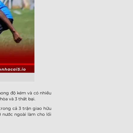
phong độ kém và có nhiều
hòa và 3 thất bại.
rong cả 3 trận giao hữu
 ở nước ngoài làm cho lối