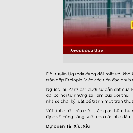
Đội tuyển Uganda đang đối mặt với khó k
trận gặp Ethiopia. Việc các tiền đạo chưa
Ngược lại, Zanzibar dưới sự dẫn dắt củ
đợi cơ hội từ những sai lầm của đối thủ.
nhà sẽ chơi kỷ luật để tránh một trận thu
Với tính chất của một trận giao hữu thử 
định vô cùng sáng suốt cho các nhà đầu t
Dự đoán Tài Xỉu: Xỉu