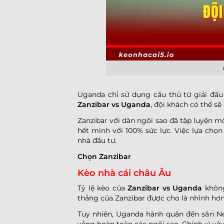
Uganda chỉ sử dụng cầu thủ từ giải đấu
Zanzibar vs Uganda
, đội khách có thể sẽ
Zanzibar với dàn ngôi sao đã tập luyện mộ
hết mình với 100% sức lực. Việc lựa chọ
nhà đầu tư.
Chọn Zanzibar
Kèo nhà cái châu Âu
Tỷ lệ kèo của
Zanzibar vs Uganda
không
thắng của Zanzibar được cho là nhỉnh hơn
Tuy nhiên, Uganda hành quân đến sân Ne
vắng hoàn toàn các ngôi sao. Chính vì vậ