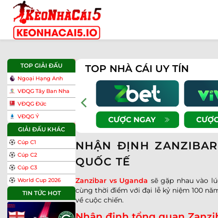
Bỏ
qua
nội
dung
TOP GIẢI ĐẤU
TOP NHÀ CÁI UY TÍN
Ngoại Hạng Anh
VĐQG Tây Ban Nha
VĐQG Đức
VĐQG Ý
GIẢI ĐẤU KHÁC
Cúp C1
NHẬN ĐỊNH ZANZIBAR 
Cúp C2
QUỐC TẾ
Cúp C3
Zanzibar vs Uganda
sẽ gặp nhau vào lúc
World Cup 2026
cùng thời điểm với đại lễ kỷ niệm 100 nă
TIN TỨC HOT
về cuộc chiến.
Nhận định tổng quan Zanzi