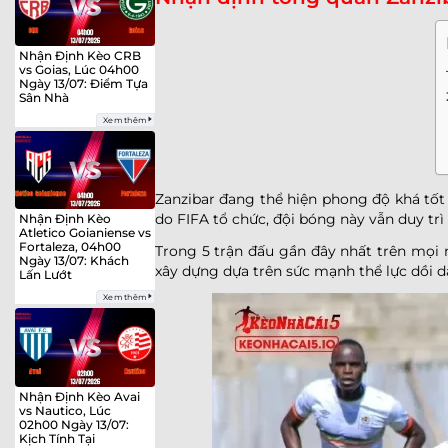
Nhận Định Kèo CRB
vs Goias, Lúc 04h00
Ngày 13/07: Điểm Tựa
Sân Nhà
Xem thêm
Zanzibar đang thể hiện phong độ khá tốt
do FIFA tổ chức, đội bóng này vẫn duy trì
Nhận Định Kèo
Atletico Goianiense vs
Fortaleza, 04h00
Trong 5 trận đấu gần đây nhất trên mọi mặ
Ngày 13/07: Khách
xây dựng dựa trên sức mạnh thể lực dồi d
Lấn Lướt
Xem thêm
Nhận Định Kèo Avai
vs Nautico, Lúc
02h00 Ngày 13/07:
Kịch Tính Tại