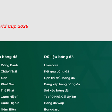
rld Cup 2026
o bóng đá
Dữ liệu bóng đá
 Đồng Banh
Livescore
 Chấp 1 Trái
Kết quả bóng đá
 Xiên
Lịch thi đấu bóng đá
 Phạt Góc
Bảng xếp hạng bóng đá
 Thẻ Phạt
Soi kèo bóng đá
 Cược Hiệp 1
Top 10 Nhà Cái Uy Tín
 Cược Hiệp 2
Bóng đá wap
 Ném Biên
Bongdaso