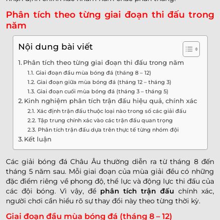
Phân tích theo từng giai đoạn thi đấu trong
năm
Nội dung bài viết
Phân tích theo từng giai đoạn thi đấu trong năm
Giai đoạn đầu mùa bóng đá (tháng 8 – 12)
Giai đoạn giữa mùa bóng đá (tháng 12 – tháng 3)
Giai đoạn cuối mùa bóng đá (tháng 3 – tháng 5)
Kinh nghiệm phân tích trận đấu hiệu quả, chính xác
Xác định trận đấu thuộc loại nào trong số các giải đấu
Tập trung chính xác vào các trận đấu quan trọng
Phân tích trận đấu dựa trên thực tế từng nhóm đội
Kết luận
Các giải bóng đá Châu Âu thường diễn ra từ tháng 8 đến
tháng 5 năm sau. Mỗi giai đoạn của mùa giải đều có những
đặc điểm riêng về phong độ, thể lực và động lực thi đấu của
các đội bóng. Vì vậy, để
phân tích trận đấu
chính xác,
người chơi cần hiểu rõ sự thay đổi này theo từng thời kỳ.
Giai đoạn đầu mùa bóng đá (tháng 8 – 12)