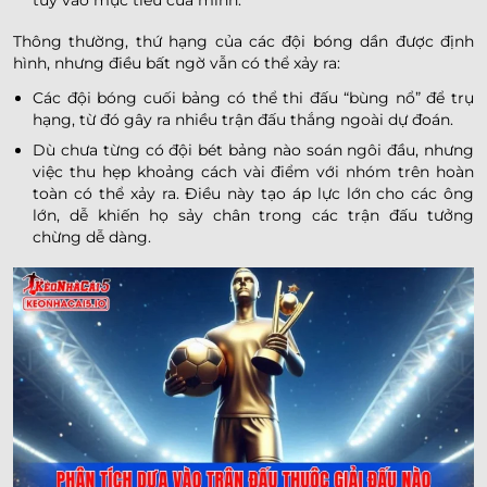
Thông thường, thứ hạng của các đội bóng dần được định
hình, nhưng điều bất ngờ vẫn có thể xảy ra:
Các đội bóng cuối bảng có thể thi đấu “bùng nổ” để trụ
hạng, từ đó gây ra nhiều trận đấu thắng ngoài dự đoán.
Dù chưa từng có đội bét bảng nào soán ngôi đầu, nhưng
việc thu hẹp khoảng cách vài điểm với nhóm trên hoàn
toàn có thể xảy ra. Điều này tạo áp lực lớn cho các ông
lớn, dễ khiến họ sảy chân trong các trận đấu tưởng
chừng dễ dàng.