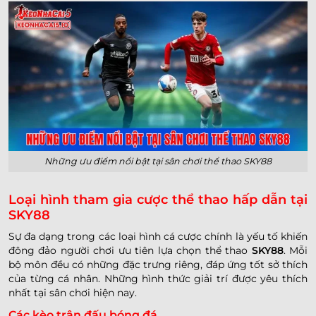
Những ưu điểm nổi bật tại sân chơi thể thao SKY88
Loại hình tham gia cược thể thao hấp dẫn tại
SKY88
Sự đa dạng trong các loại hình cá cược chính là yếu tố khiến
đông đảo người chơi ưu tiên lựa chọn thể thao
SKY88
. Mỗi
bộ môn đều có những đặc trưng riêng, đáp ứng tốt sở thích
của từng cá nhân. Những hình thức giải trí được yêu thích
nhất tại sân chơi hiện nay.
Các kèo trận đấu bóng đá