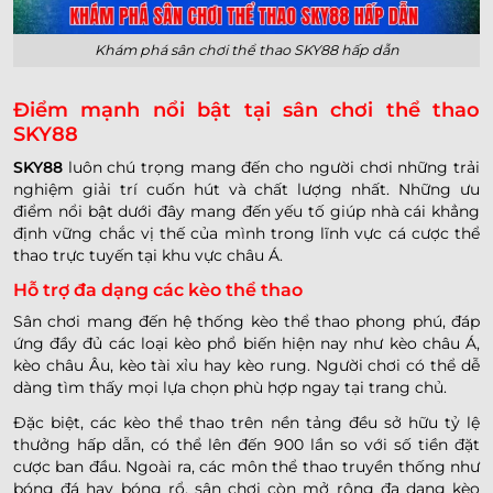
Khám phá sân chơi thể thao SKY88 hấp dẫn
Điểm mạnh nổi bật tại sân chơi thể thao
SKY88
SKY88
luôn chú trọng mang đến cho người chơi những trải
nghiệm giải trí cuốn hút và chất lượng nhất. Những ưu
điểm nổi bật dưới đây mang đến yếu tố giúp nhà cái khẳng
định vững chắc vị thế của mình trong lĩnh vực cá cược thể
thao trực tuyến tại khu vực châu Á.
Hỗ trợ đa dạng các kèo thể thao
Sân chơi mang đến hệ thống kèo thể thao phong phú, đáp
ứng đầy đủ các loại kèo phổ biến hiện nay như kèo châu Á,
kèo châu Âu, kèo tài xỉu hay kèo rung. Người chơi có thể dễ
dàng tìm thấy mọi lựa chọn phù hợp ngay tại trang chủ.
Đặc biệt, các kèo thể thao trên nền tảng đều sở hữu tỷ lệ
thưởng hấp dẫn, có thể lên đến 900 lần so với số tiền đặt
cược ban đầu. Ngoài ra, các môn thể thao truyền thống như
bóng đá hay bóng rổ, sân chơi còn mở rộng đa dạng kèo