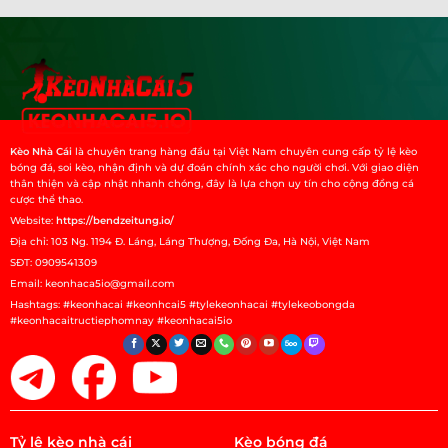
Kèo Nhà Cái
là chuyên trang hàng đầu tại Việt Nam chuyên cung cấp tỷ lệ kèo
bóng đá, soi kèo, nhận định và dự đoán chính xác cho người chơi. Với giao diện
thân thiện và cập nhật nhanh chóng, đây là lựa chọn uy tín cho cộng đồng cá
cược thể thao.
Website:
https://bendzeitung.io/
Địa chỉ: 103 Ng. 1194 Đ. Láng, Láng Thượng, Đống Đa, Hà Nội, Việt Nam
SĐT: 0909541309
Email:
keonhaca5io@gmail.com
Hashtags: #keonhacai #keonhcai5 #tylekeonhacai #tylekeobongda
#keonhacaitructiephomnay #keonhacai5io
Tỷ lệ kèo nhà cái
Kèo bóng đá