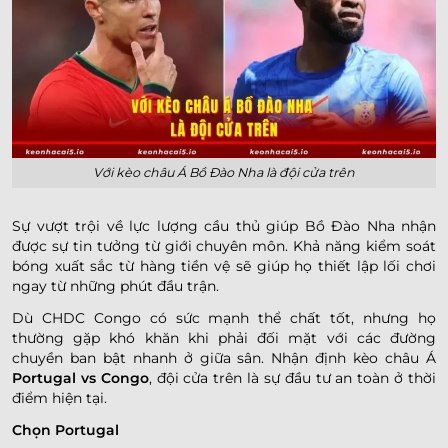
Với kèo châu Á Bồ Đào Nha là đội cửa trên
Sự vượt trội về lực lượng cầu thủ giúp Bồ Đào Nha nhận
được sự tin tưởng từ giới chuyên môn. Khả năng kiểm soát
bóng xuất sắc từ hàng tiền vệ sẽ giúp họ thiết lập lối chơi
ngay từ những phút đầu trận.
Dù CHDC Congo có sức mạnh thể chất tốt, nhưng họ
thường gặp khó khăn khi phải đối mặt với các đường
chuyền ban bật nhanh ở giữa sân. Nhận định kèo châu Á
Portugal vs Congo
, đội cửa trên là sự đầu tư an toàn ở thời
điểm hiện tại.
Chọn Portugal