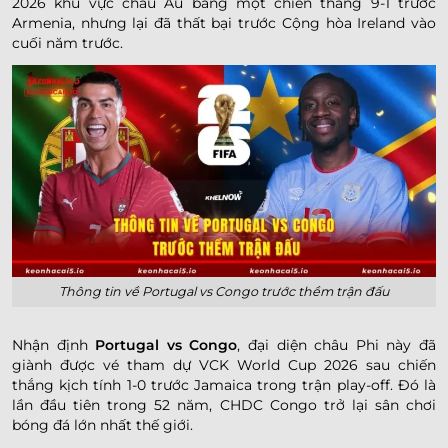
2026 khu vực châu Âu bằng một chiến thắng 9-1 trước
Armenia, nhưng lại đã thất bại trước Cộng hòa Ireland vào
cuối năm trước.
Thông tin về Portugal vs Congo trước thềm trận đấu
Nhận định
Portugal vs Congo
, đại diện châu Phi này đã
giành được vé tham dự VCK World Cup 2026 sau chiến
thắng kịch tính 1-0 trước Jamaica trong trận play-off. Đó là
lần đầu tiên trong 52 năm, CHDC Congo trở lại sân chơi
bóng đá lớn nhất thế giới.