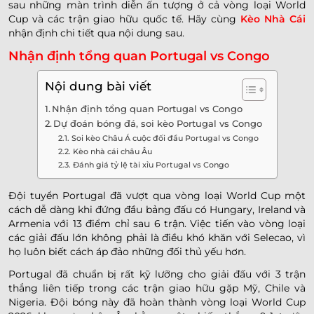
sau những màn trình diễn ấn tượng ở cả vòng loại World
Cup và các trận giao hữu quốc tế. Hãy cùng
Kèo Nhà Cái
nhận định chi tiết qua nội dung sau.
Nhận định tổng quan Portugal vs Congo
Nội dung bài viết
Nhận định tổng quan Portugal vs Congo
Dự đoán bóng đá, soi kèo Portugal vs Congo
Soi kèo Châu Á cuộc đối đầu Portugal vs Congo
Kèo nhà cái châu Âu
Đánh giá tỷ lệ tài xỉu Portugal vs Congo
Đội tuyển Portugal đã vượt qua vòng loại World Cup một
cách dễ dàng khi đứng đầu bảng đấu có Hungary, Ireland và
Armenia với 13 điểm chỉ sau 6 trận. Việc tiến vào vòng loại
các giải đấu lớn không phải là điều khó khăn với Selecao, vì
họ luôn biết cách áp đảo những đối thủ yếu hơn.
Portugal đã chuẩn bị rất kỹ lưỡng cho giải đấu với 3 trận
thắng liên tiếp trong các trận giao hữu gặp Mỹ, Chile và
Nigeria. Đội bóng này đã hoàn thành vòng loại World Cup