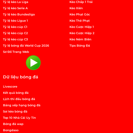
Tỷ lệ kèo La Liga
Kèo Chấp 1 Trái
Tỷ lệ kèo Serie A
Kèo Xiên
Tỷ lệ kèo Bundesliga
Kèo Phạt Góc
Tỷ lệ kèo Ligue 1
Kèo Thẻ Phạt
Tỷ lệ kèo cúp C1
Kèo Cược Hiệp 1
Tỷ lệ kèo cúp C2
Kèo Cược Hiệp 2
Tỷ lệ kèo cúp C3
Kèo Ném Biên
Tỷ lệ bóng đá World Cup 2026
Tips Bóng Đá
Sơ Đồ Trang Web
Dữ liệu bóng đá
Livescore
Kết quả bóng đá
Lịch thi đấu bóng đá
Bảng xếp hạng bóng đá
Soi kèo bóng đá
Top 10 Nhà Cái Uy Tín
Bóng đá wap
Bongdaso